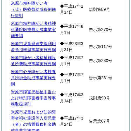
米原市精神障がい者
◆平成17年2
（児）医療費助成条例施
規則第89号
月14日
行規則
米原市精神障がい者精神
◆平成17年8
科通院医療費助成事業実
告示第270号
月1日
施要綱
米原市児童発達支援利用
◆平成23年3
告示第117号
者負担軽減事業実施要綱
月31日
米原市障がい者福祉施設
◆平成17年7
告示第230号
通所費助成事業実施要綱
月1日
米原市心身障がい者扶養
◆平成17年7
共済掛金助成事業実施要
告示第231号
月1日
綱
米原市障害児福祉手当お
◆平成17年2
よび特別障害者手当等事
規則第90号
月14日
務取扱規則
米原市児童および知的障
害者福祉施設等入所児童
◆平成17年3
告示第67号
（者）の措置費負担金助
月24日
成事業実施要綱