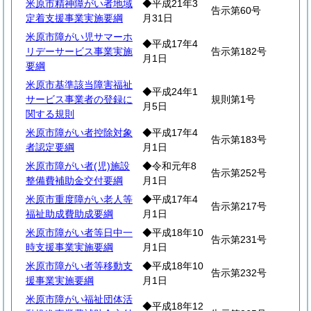
米原市精神障がい者地域
◆平成21年3
告示第60号
定着支援事業実施要綱
月31日
米原市障がい児サマーホ
◆平成17年4
リデーサービス事業実施
告示第182号
月1日
要綱
米原市基準該当障害福祉
◆平成24年1
サービス事業者の登録に
規則第1号
月5日
関する規則
米原市障がい者控除対象
◆平成17年4
告示第183号
者認定要綱
月1日
米原市障がい者(児)施設
◆令和元年8
告示第252号
整備費補助金交付要綱
月1日
米原市重度障がい老人等
◆平成17年4
告示第217号
福祉助成費助成要綱
月1日
米原市障がい者等日中一
◆平成18年10
告示第231号
時支援事業実施要綱
月1日
米原市障がい者等移動支
◆平成18年10
告示第232号
援事業実施要綱
月1日
米原市障がい福祉団体活
◆平成18年12