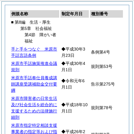
例規名称
制定年月日
種別番号
■ 第8編 生活・厚生
第5章 社会福祉
第4節 障がい者
福祉
手と手をつなぐ 米原市
◆平成30年3
条例第4号
手話言語条例
月23日
米原市手話施策推進会議
◆平成30年4
規則第53号
規則
月1日
米原市手話奉仕員養成講
◆令和元年6
師講座受講補助金交付要
告示第275号
月1日
綱
米原市障害者の日常生活
及び社会生活を総合的に
◆平成18年10
規則第78号
支援するための法律施行
月1日
細則
米原市指定特定相談支援
事業者の指定等および指
◆平成26年2