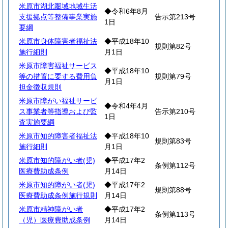
米原市湖北圏域地域生活
◆令和6年8月
支援拠点等整備事業実施
告示第213号
1日
要綱
米原市身体障害者福祉法
◆平成18年10
規則第82号
施行細則
月1日
米原市障害福祉サービス
◆平成18年10
等の措置に要する費用負
規則第79号
月1日
担金徴収規則
米原市障がい福祉サービ
◆令和4年4月
ス事業者等指導および監
告示第210号
1日
査実施要綱
米原市知的障害者福祉法
◆平成18年10
規則第83号
施行細則
月1日
米原市知的障がい者(児)
◆平成17年2
条例第112号
医療費助成条例
月14日
米原市知的障がい者(児)
◆平成17年2
規則第88号
医療費助成条例施行規則
月14日
米原市精神障がい者
◆平成17年2
条例第113号
（児）医療費助成条例
月14日