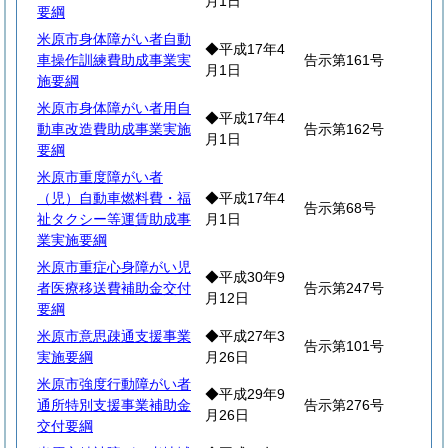
月1日
要綱
米原市身体障がい者自動
◆平成17年4
車操作訓練費助成事業実
告示第161号
月1日
施要綱
米原市身体障がい者用自
◆平成17年4
動車改造費助成事業実施
告示第162号
月1日
要綱
米原市重度障がい者
（児）自動車燃料費・福
◆平成17年4
告示第68号
祉タクシー等運賃助成事
月1日
業実施要綱
米原市重症心身障がい児
◆平成30年9
者医療移送費補助金交付
告示第247号
月12日
要綱
米原市意思疎通支援事業
◆平成27年3
告示第101号
実施要綱
月26日
米原市強度行動障がい者
◆平成29年9
通所特別支援事業補助金
告示第276号
月26日
交付要綱