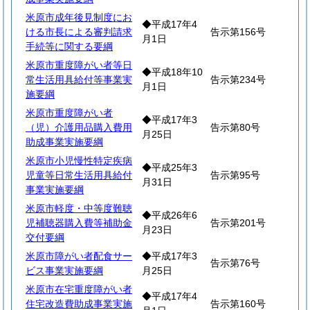
米原市成年後見制度にお
◆平成17年4
ける市長による審判請求
告示第156号
月1日
手続等に関する要綱
米原市重度障がい者等日
◆平成18年10
常生活用具給付等事業実
告示第234号
月1日
施要綱
米原市重度障がい者
◆平成17年3
（児）介護用品購入費用
告示第80号
月25日
助成事業実施要綱
米原市小児慢性特定疾病
◆平成25年3
児童等日常生活用具給付
告示第95号
月31日
事業実施要綱
米原市軽度・中等度難聴
◆平成26年6
児補聴器購入費等補助金
告示第201号
月23日
交付要綱
米原市障がい者配食サー
◆平成17年3
告示第76号
ビス事業実施要綱
月25日
米原市在宅重度障がい者
◆平成17年4
住宅改造費助成事業実施
告示第160号