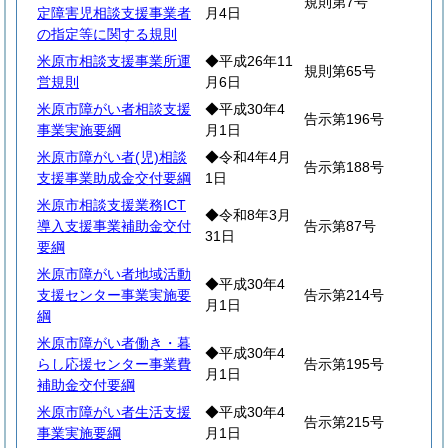
規則第7号
定障害児相談支援事業者
月4日
の指定等に関する規則
米原市相談支援事業所運
◆平成26年11
規則第65号
営規則
月6日
米原市障がい者相談支援
◆平成30年4
告示第196号
事業実施要綱
月1日
米原市障がい者(児)相談
◆令和4年4月
告示第188号
支援事業助成金交付要綱
1日
米原市相談支援業務ICT
◆令和8年3月
導入支援事業補助金交付
告示第87号
31日
要綱
米原市障がい者地域活動
◆平成30年4
支援センター事業実施要
告示第214号
月1日
綱
米原市障がい者働き・暮
◆平成30年4
らし応援センター事業費
告示第195号
月1日
補助金交付要綱
米原市障がい者生活支援
◆平成30年4
告示第215号
事業実施要綱
月1日