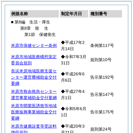
例規名称
制定年月日
種別番号
■ 第8編 生活・厚生
第8章
衛
生
第1節 保健衛生
◆平成17年2
米原市保健センター条例
条例第117号
月14日
米原市地域医療構想策定
◆令和7年3月
規則第10号
委員会規則
31日
長浜米原地域医療支援セ
◆平成26年6
ンター運営費補助金交付
告示第192号
月6日
要綱
米原市救命救急センター
◆平成27年4
告示第147号
運営事業補助金交付要綱
月1日
米原市開業医誘致等地域
◆令和5年6月
医療振興事業補助金交付
告示第175号
1日
要綱
米原市健康診査等受診料
◆平成20年3
規則第24号
徴収規則
月21日