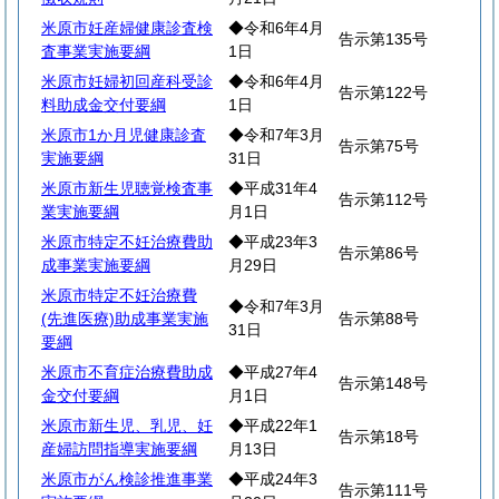
米原市妊産婦健康診査検
◆令和6年4月
告示第135号
査事業実施要綱
1日
米原市妊婦初回産科受診
◆令和6年4月
告示第122号
料助成金交付要綱
1日
米原市1か月児健康診査
◆令和7年3月
告示第75号
実施要綱
31日
米原市新生児聴覚検査事
◆平成31年4
告示第112号
業実施要綱
月1日
米原市特定不妊治療費助
◆平成23年3
告示第86号
成事業実施要綱
月29日
米原市特定不妊治療費
◆令和7年3月
(先進医療)助成事業実施
告示第88号
31日
要綱
米原市不育症治療費助成
◆平成27年4
告示第148号
金交付要綱
月1日
米原市新生児、乳児、妊
◆平成22年1
告示第18号
産婦訪問指導実施要綱
月13日
米原市がん検診推進事業
◆平成24年3
告示第111号