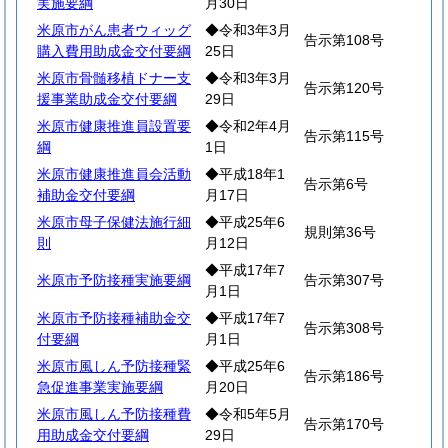
実施要綱
月30日
米原市がん患者ウィッグ
◆令和3年3月
告示第108号
購入費用助成金交付要綱
25日
米原市骨髄移植ドナー支
◆令和3年3月
告示第120号
援事業助成金交付要綱
29日
米原市健康推進員設置要
◆令和2年4月
告示第115号
綱
1日
米原市健康推進員会活動
◆平成18年1
告示第6号
補助金交付要綱
月17日
米原市母子保健法施行細
◆平成25年6
規則第36号
則
月12日
◆平成17年7
米原市予防接種実施要綱
告示第307号
月1日
米原市予防接種補助金交
◆平成17年7
告示第308号
付要綱
月1日
米原市風しん予防接種緊
◆平成25年6
告示第186号
急促進事業実施要綱
月20日
米原市風しん予防接種費
◆令和5年5月
告示第170号
用助成金交付要綱
29日