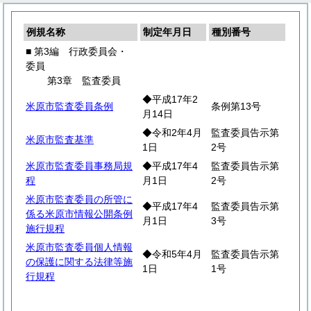
例規名称
制定年月日
種別番号
■ 第3編 行政委員会・
委員
第3章 監査委員
◆平成17年2
米原市監査委員条例
条例第13号
月14日
◆令和2年4月
監査委員告示第
米原市監査基準
1日
2号
米原市監査委員事務局規
◆平成17年4
監査委員告示第
程
月1日
2号
米原市監査委員の所管に
◆平成17年4
監査委員告示第
係る米原市情報公開条例
月1日
3号
施行規程
米原市監査委員個人情報
◆令和5年4月
監査委員告示第
の保護に関する法律等施
1日
1号
行規程