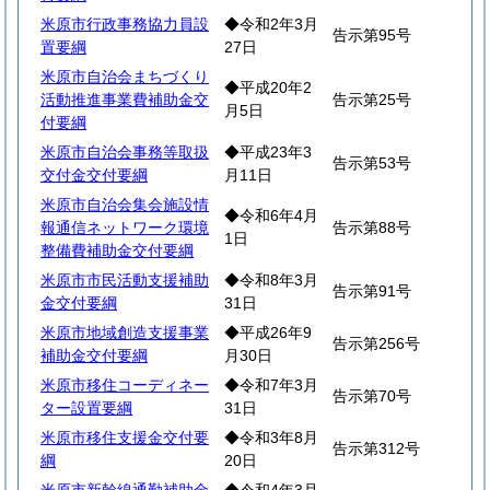
米原市行政事務協力員設
◆令和2年3月
告示第95号
置要綱
27日
米原市自治会まちづくり
◆平成20年2
活動推進事業費補助金交
告示第25号
月5日
付要綱
米原市自治会事務等取扱
◆平成23年3
告示第53号
交付金交付要綱
月11日
米原市自治会集会施設情
◆令和6年4月
報通信ネットワーク環境
告示第88号
1日
整備費補助金交付要綱
米原市市民活動支援補助
◆令和8年3月
告示第91号
金交付要綱
31日
米原市地域創造支援事業
◆平成26年9
告示第256号
補助金交付要綱
月30日
米原市移住コーディネー
◆令和7年3月
告示第70号
ター設置要綱
31日
米原市移住支援金交付要
◆令和3年8月
告示第312号
綱
20日