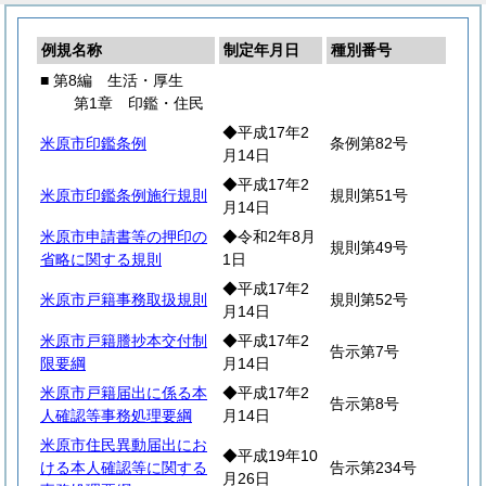
例規名称
制定年月日
種別番号
■ 第8編 生活・厚生
第1章 印鑑・住民
◆平成17年2
米原市印鑑条例
条例第82号
月14日
◆平成17年2
米原市印鑑条例施行規則
規則第51号
月14日
米原市申請書等の押印の
◆令和2年8月
規則第49号
省略に関する規則
1日
◆平成17年2
米原市戸籍事務取扱規則
規則第52号
月14日
米原市戸籍謄抄本交付制
◆平成17年2
告示第7号
限要綱
月14日
米原市戸籍届出に係る本
◆平成17年2
告示第8号
人確認等事務処理要綱
月14日
米原市住民異動届出にお
◆平成19年10
ける本人確認等に関する
告示第234号
月26日