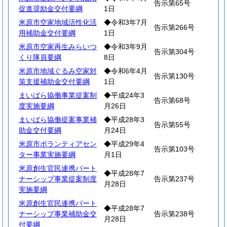
告示第65号
促進奨励金交付要綱
1日
米原市空家地域活性化活
◆令和3年7月
告示第266号
用補助金交付要綱
1日
米原市空家再生みらいつ
◆令和3年9月
告示第304号
くり隊員要綱
8日
米原市地域ぐるみ空家対
◆令和6年4月
告示第130号
策支援補助金交付要綱
1日
まいばら協働事業提案制
◆平成24年3
告示第68号
度実施要綱
月26日
まいばら協働提案事業補
◆平成28年3
告示第55号
助金交付要綱
月24日
米原市ボランティアセン
◆平成29年4
告示第103号
ター事業実施要綱
月1日
米原創生官民連携パート
◆平成28年7
ナーシップ事業提案制度
告示第237号
月28日
実施要綱
米原創生官民連携パート
◆平成28年7
ナーシップ事業補助金交
告示第238号
月28日
付要綱