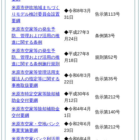
米原市伊吹地域まちづく
◆令和8年3月
りモデル検討委員会設置
告示第113号
31日
要綱
米原市空家等の発生予
◆平成27年3
防、管理および活用の推
条例第3号
月24日
進に関する条例
米原市空家等の発生予
◆平成27年8
防、管理および活用の推
規則第52号
月18日
進に関する条例施行規則
米原市空家等管理活用支
◆令和6年3月
援法人の指定等に関する
告示第35号
22日
事務取扱要綱
米原市特定空家等除却補
◆平成30年6
告示第212号
助金交付要綱
月12日
米原市空家等除却補助金
◆令和4年4月
告示第140号
交付要綱
1日
米原市空家・空地バンク
◆令和2年6月
告示第212号
事業実施要綱
23日
米原市空家バンク利活用
◆令和6年4月