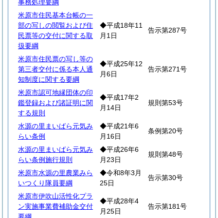
事務処理要綱
米原市住民基本台帳の一
部の写しの閲覧および住
◆平成18年11
告示第287号
民票等の交付に関する取
月1日
扱要綱
米原市住民票の写し等の
◆平成25年12
第三者交付に係る本人通
告示第271号
月6日
知制度に関する要綱
米原市認可地縁団体の印
◆平成17年2
鑑登録および諸証明に関
規則第53号
月14日
する規則
水源の里まいばら元気み
◆平成21年6
条例第20号
らい条例
月16日
水源の里まいばら元気み
◆平成26年6
規則第48号
らい条例施行規則
月23日
米原市水源の里農業みら
◆令和8年3月
告示第30号
いつくり隊員要綱
25日
米原市伊吹山活性化プラ
◆平成28年4
ン実施事業費補助金交付
告示第181号
月25日
要綱