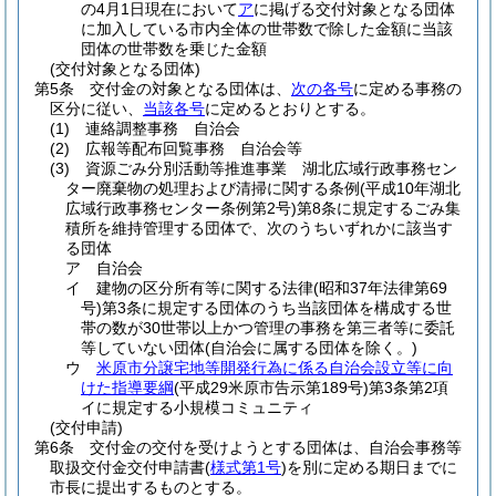
の4月1日現在において
ア
に掲げる交付対象となる団体
に加入している市内全体の世帯数で除した金額に当該
団体の世帯数を乗じた金額
(交付対象となる団体)
第5条
交付金の対象となる団体は、
次の各号
に定める事務の
区分に従い、
当該各号
に定めるとおりとする。
(1)
連絡調整事務 自治会
(2)
広報等配布回覧事務 自治会等
(3)
資源ごみ分別活動等推進事業 湖北広域行政事務セン
ター廃棄物の処理および清掃に関する条例
(平成10年湖北
広域行政事務センター条例第2号)
第8条に規定するごみ集
積所を維持管理する団体で、次のうちいずれかに該当す
る団体
ア
自治会
イ
建物の区分所有等に関する法律
(昭和37年法律第69
号)
第3条に規定する団体のうち当該団体を構成する世
帯の数が30世帯以上かつ管理の事務を第三者等に委託
等していない団体
(自治会に属する団体を除く。)
ウ
米原市分譲宅地等開発行為に係る自治会設立等に向
けた指導要綱
(平成29米原市告示第189号)
第3条第2項
イに規定する小規模コミュニティ
(交付申請)
第6条
交付金の交付を受けようとする団体は、自治会事務等
取扱交付金交付申請書
(
様式第1号
)
を別に定める期日までに
市長に提出するものとする。