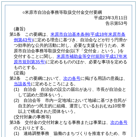
○米原市自治会事務等取扱交付金交付要綱
平成23年3月11日
告示第53号
(趣旨)
第1条
この要綱は、
米原市自治基本条例
(平成18年米原市条
例第43号)
に定める理念に基づき、自治会などが行う円滑か
つ効率的な公共的活動に対し、必要な支援を行うため、米
原市自治会事務等取扱交付金
(以下「交付金」という。)
を
交付することに関し、
米原市補助金等交付規則
(平成17年米
原市規則第35号)
に定めるもののほか、必要な事項を定める
ものとする。
(定義)
第2条
この要綱において、
次の各号
に掲げる用語の意義は、
当該各号
に定めるところによる。
(1)
自治会 自治会の設立の届出があり、市長が自治会と
して認めた団体をいう。
(2)
自治会等 市内一定地域において地縁に基づき住民が
自主的かつ民主的に組織、運営しているおおむね10世帯
以上で構成された団体をいう。
(交付対象の事務等)
第3条
交付金の交付対象となる事務または事業は、
次の各号
のとおりとする。
(1)
連絡調整事務 協働のまちづくりを推進するため、市