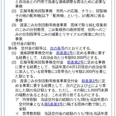
と自治会との円滑で迅速な連絡調整を図るために必要な
事務
(2)
広報等配布回覧事務 市民への広報、チラシ、回覧物
その他の配布物
(以下「配布物」という。)
の配布に係る
事務
(3)
資源ごみ分別活動等推進事業 団体で取り組む収集前
のごみの分別整理、ごみ集積所の維持管理、住民へのご
みの分別指導等ごみの減量とリサイクルの推進に向けた
事業
(交付金の額等)
第4条
交付金の額等は、
次の各号
のとおりとする。
(1)
連絡調整事務交付金
前条第1号
に定める事務に要す
る経費として、1自治会当たり年額50,000円とする。
(2)
広報等配布回覧事務交付金
前条第2号
に定める事務
に要する経費として、当該年度の4月1日現在の自治会等
に加入している世帯数に1世帯当たり年額2,000円を乗じ
た額とする。
(3)
資源ごみ分別活動等推進事業交付金
前条第3号
に定
める事業に要する経費として、次の
ア
および
イ
により算
出した額の合計額とする。
ただし、その額に1,000円未満
の端数があるときは、これを切り捨てるものとする。
ア
均等割額 当該交付金の総額のうち3割を当該年度の
交付対象となる
第5条第3号
に掲げる団体の数で除した
金額
イ
世帯数割額 当該交付金の総額のうち7割を当該年度