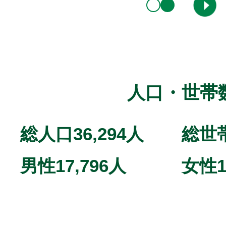
ド
ド
人口・世帯
総人口
36,294人
総世
男性
17,796人
女性