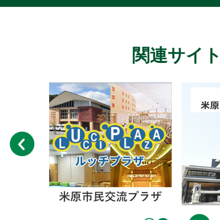
関連サイ
3
4
枚
枚
目
目
の
の
ス
ス
ラ
ラ
イ
イ