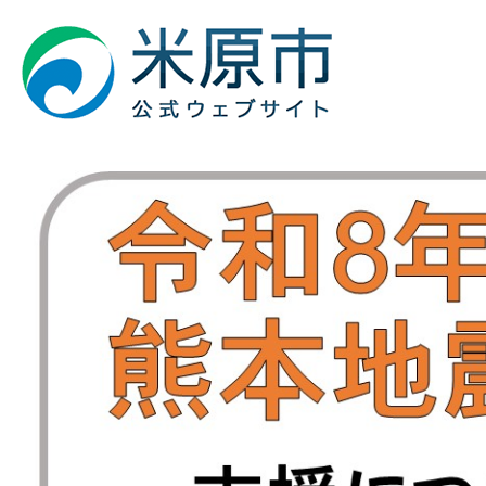
1
枚
目
の
ス
ラ
イ
ド