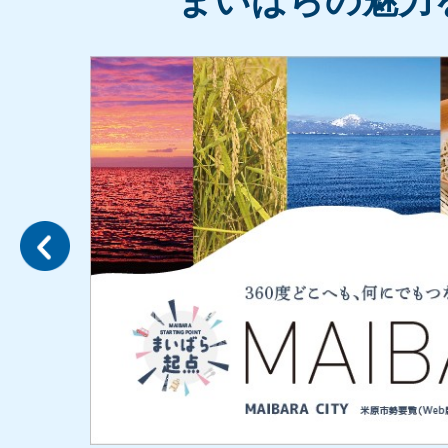
まいばらの魅力
令和8年度 会計年度任用職員募
康づくり課）】
2
枚
2026年08月01日
目
大腸がん検診（指定医療機関一
の
ス
2026年07月31日
ラ
【申請受付終了】給付型奨学金
イ
ド
2026年07月31日
【出場者募集】第50回記念りれ