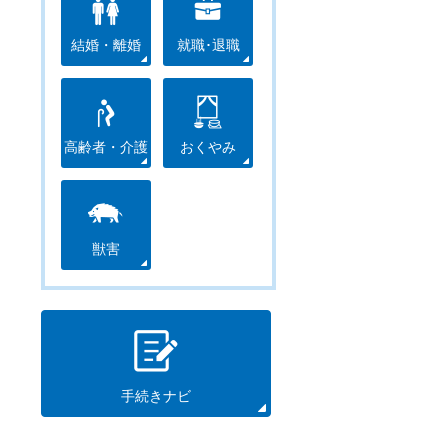
結婚・離婚
就職･退職
高齢者・介護
おくやみ
獣害
手続きナビ