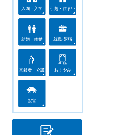
入園・入学
引越・住まい
結婚・離婚
就職･退職
高齢者・介護
おくやみ
獣害