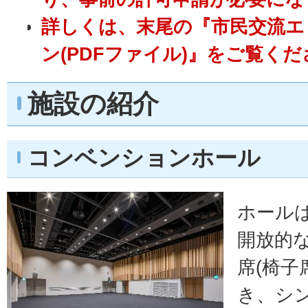
詳しくは、末尾の『市民交流エ
ン(PDFファイル)』をご覧く
施設の紹介
コンベンションホール
ホール
開放的な
席(椅子
き、シ