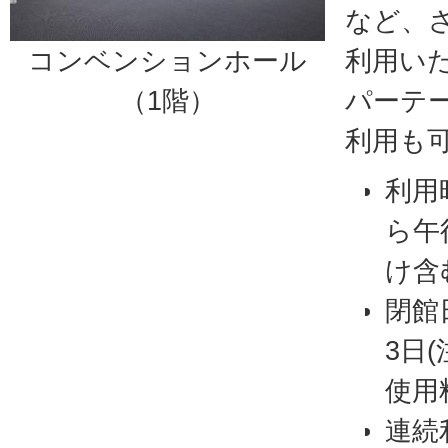
など、
コンベンションホール
利用い
（1階）
パーテ
利用も
利用
ら午
け含
閉館
3日
使用
連続