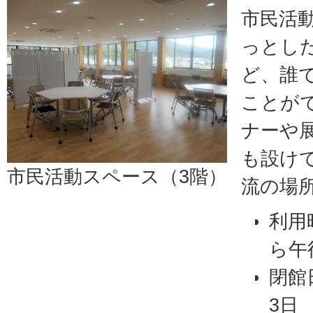
市民活
っとし
ど、誰
ことが
ナーや
も設け
市民活動スペース（3階）
流の場
利用
ら午
閉館
3日