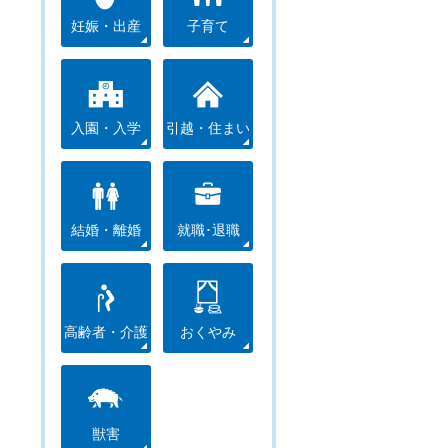
妊娠・出産
子育て
入園・入学
引越・住まい
結婚・離婚
就職･退職
高齢者・介護
おくやみ
獣害