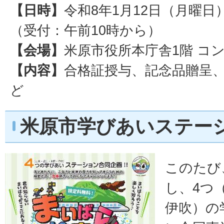
【日時】
令和8年1月12日（月曜日
（受付：午前10時から）
【会場】
米原市役所本庁舎1階 コ
【内容】
合格証授与、記念品贈呈
ど
米原市学びあいステー
このたび
し、4つ
伊吹）の