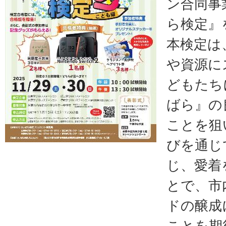
ン合同事
ら検定』
本検定は
や資源に
どもたち
ばら』の
ことを狙
びを通じ
じ、愛着
とで、市
ドの醸成
ことを期