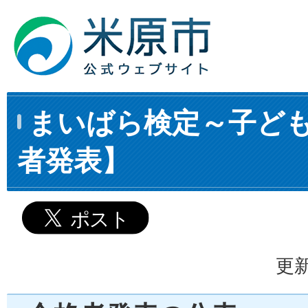
まいばら検定～子ど
者発表】
更新