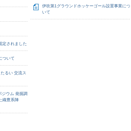
伊吹第1グラウンドホッケーゴール設置事業につ
いて
認定されました
について
たるい 交流ス
ポジウム 発掘調
た織豊系陣