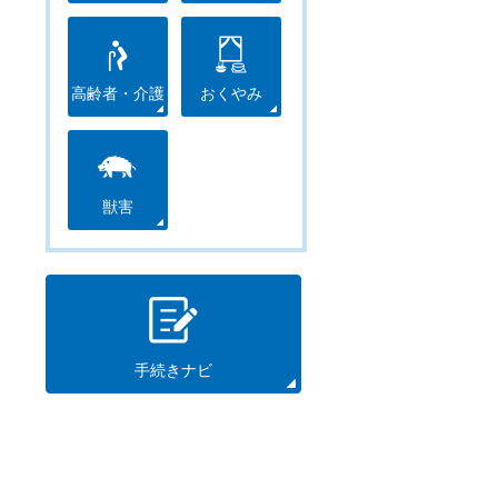
高齢者・介護
おくやみ
獣害
紹
手続きナビ