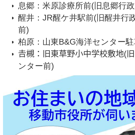
息郷：米原診療所前(旧息郷行政
醒井：JR醒ケ井駅前(旧醒井行
前)
柏原：山東B&G海洋センター駐
𠮷槻：旧東草野小中学校敷地(
ンター前)