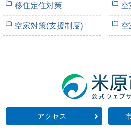
移住定住対策
空
空家対策(支援制度)
空
アクセス