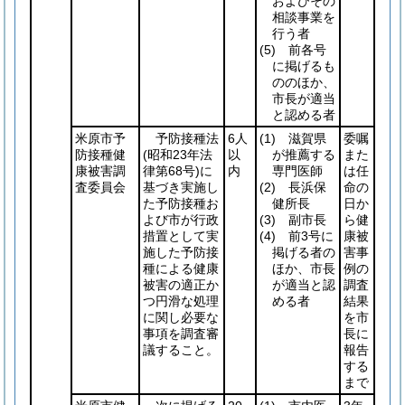
およびその
相談事業を
行う者
(5)
前各号
に掲げるも
ののほか、
市長が適当
と認める者
米原市予
予防接種法
6人
(1)
滋賀県
委嘱
防接種健
(昭和23年法
以
が推薦する
また
康被害調
律第68号)
に
内
専門医師
は任
査委員会
基づき実施し
(2)
長浜保
命の
た予防接種お
健所長
日か
よび市が行政
(3)
副市長
ら健
措置として実
(4)
前3号に
康被
施した予防接
掲げる者の
害事
種による健康
ほか、市長
例の
被害の適正か
が適当と認
調査
つ円滑な処理
める者
結果
に関し必要な
を市
事項を調査審
長に
議すること。
報告
する
まで