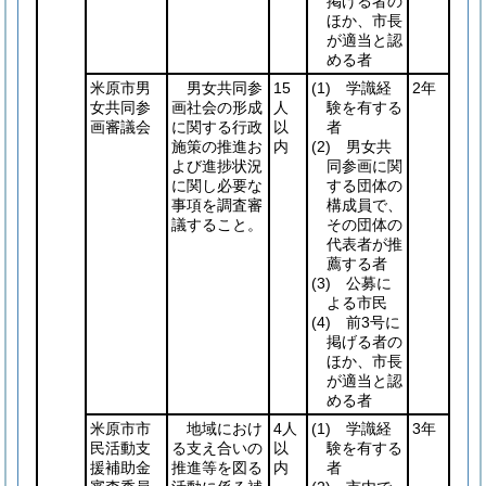
掲げる者の
ほか、市長
が適当と認
める者
米原市男
男女共同参
15
(1)
学識経
2年
女共同参
画社会の形成
人
験を有する
画審議会
に関する行政
以
者
施策の推進お
内
(2)
男女共
よび進捗状況
同参画に関
に関し必要な
する団体の
事項を調査審
構成員で、
議すること。
その団体の
代表者が推
薦する者
(3)
公募に
よる市民
(4)
前3号に
掲げる者の
ほか、市長
が適当と認
める者
米原市市
地域におけ
4人
(1)
学識経
3年
民活動支
る支え合いの
以
験を有する
援補助金
推進等を図る
内
者