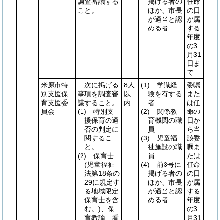
調査審議する
掲げる者の
任命
こと。
ほか、市長
の日
が適当と認
が属
める者
する
年度
の3
月31
日ま
で
米原市特
次に掲げる
8人
(1)
学識経
委嘱
別支援保
事項を調査審
以
験を有する
また
育支援委
議すること。
内
者
は任
員会
(1)
特別支
(2)
関係教
命の
援保育の適
育機関の職
日か
否の判定に
員
ら当
関するこ
(3)
児童福
該委
と。
祉施設の職
嘱ま
(2)
保育士
員
たは
(児童福祉
(4)
前3号に
任命
法第18条の
掲げる者の
の日
29に規定す
ほか、市長
が属
る地域限定
が適当と認
する
保育士を含
める者
年度
む。)
、保
の3
育教諭、看
月31