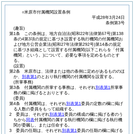
○米原市付属機関設置条例
平成28年3月24日
条例第3号
(趣旨)
第1条
この条例は、地方自治法
(昭和22年法律第67号)
第138
条の4第3項の規定に基づき設置する執行機関の付属機関お
よび地方公営企業法
(昭和27年法律第292号)
第14条の規定
に基づき組織として設置する付属機関
(以下これらを「付属
機関」という。)
について、必要な事項を定めるものとす
る。
(設置)
第2条
米原市は、法律または他の条例に定めがあるもののほ
か、
別表第1
のとおり執行機関の付属機関を設置する。
(所掌事務)
第3条
付属機関の所掌する事務は、それぞれ
別表第1
所掌事
務の欄に掲げるとおりとする。
(委員)
第4条
付属機関は、それぞれ
別表第1
委員の定数の欄に掲げ
る人数の委員をもって組織する。
2
委員は、それぞれ
別表第1
委員の構成の欄に掲げる者のう
ちから
同表
付属機関の属する執行機関の欄に掲げる執行機
関が委嘱し、または任命する。
3
委員の任期は、それぞれ
別表第1
委員の任期の欄に掲げる