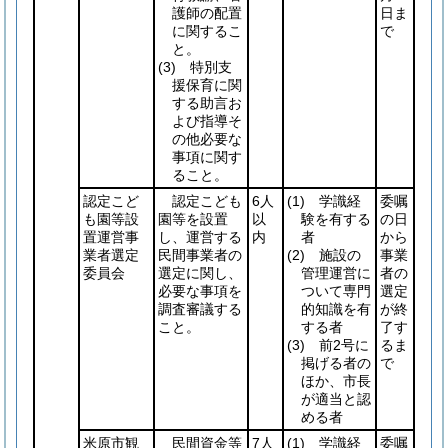
護師の配置
日ま
に関するこ
で
と。
(3)
特別支
援保育に関
する助言お
よび指導そ
の他必要な
事項に関す
ること。
認定こど
認定こども
6人
(1)
学識経
委嘱
も園等設
園等を設置
以
験を有する
の日
置運営事
し、運営する
内
者
から
業者選定
民間事業者の
(2)
施設の
事業
委員会
選定に関し、
管理運営に
者の
必要な事項を
ついて専門
選定
調査審議する
的知識を有
が終
こと。
する者
了す
(3)
前2号に
るま
掲げる者の
で
ほか、市長
が適当と認
める者
米原市観
民間資金等
7人
(1)
学識経
委嘱