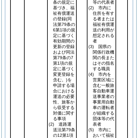
条の規定に
等の代表者
基づき、福
(2)
市内に
祉有償運送
住所を有す
の登録
(同
る者または
法第79条の
福祉有償運
6第1項の規
送の利用が
定に基づく
想定される
有効期間の
者
更新の登録
(3)
国県の
および同法
関係行政機
第79条の7
関の長また
第1項の規
はその指名
定に基づく
する職員
変更登録を
(4)
市内を
含む。)
を
営業区域に
申請する場
含む一般旅
合における
客自動車運
運送の必要
送事業者の
性、旅客か
事業用自動
ら収受する
車の運転者
対価に関す
が組織する
る事項
団体等の代
(2)
道路運
表者
送法第79条
(5)
市内に
の12第1項
おいて福祉