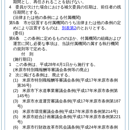
期間とし、再任されることを妨げない。
4
委員が欠けた場合における補欠委員の任期は、前任者の残
任期間とする。
(法律または他の条例による付属機関)
第5条
市が設置する付属機関のうち法律または他の条例の定
めにより設置するものは、
別表第2
のとおりとする。
(委任)
第6条
この条例に定めるもののほか、付属機関の組織および
運営に関し必要な事項は、当該付属機関の属する執行機関
の規則等で定める。
付
則
(施行期日)
1
この条例は、平成28年4月1日から施行する。
(米原市特別職報酬等審議会条例等の廃止)
2
次に掲げる条例は、廃止する。
(1)
米原市特別職報酬等審議会条例
(平成17年米原市条例
第36号)
(2)
米原市下水道事業審議会条例
(平成17年米原市条例第
145号)
(3)
米原市水道運営審議会条例
(平成17年米原市条例第187
号)
(4)
米原市環境審議会条例
(平成17年米原市条例第214号)
(5)
米原市総合計画審議会条例
(平成17年米原市条例第221
号)
(6)
米原市行財政改革市民会議条例
(平成24年米原市条例