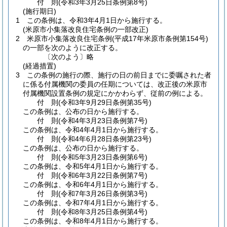
付
則
(令和3年3月25日
条例第8号)
(施行期日)
1
この条例は、令和3年4月1日から施行する。
(米原市小集落改良住宅条例の一部改正)
2
米原市小集落改良住宅条例
(平成17年米原市条例第154号)
の一部を次のように改正する。
〔次のよう〕略
(経過措置)
3
この条例の施行の際、施行の日の前日までに委嘱された者
に係る付属機関の委員の任期については、改正後の米原市
付属機関設置条例の規定にかかわらず、従前の例による。
付
則
(令和3年9月29日
条例第35号)
この条例は、公布の日から施行する。
付
則
(令和4年3月23日
条例第7号)
この条例は、令和4年4月1日から施行する。
付
則
(令和4年6月28日
条例第23号)
この条例は、公布の日から施行する。
付
則
(令和5年3月23日
条例第6号)
この条例は、令和5年4月1日から施行する。
付
則
(令和6年3月22日
条例第7号)
この条例は、令和6年4月1日から施行する。
付
則
(令和7年3月26日
条例第3号)
この条例は、令和7年4月1日から施行する。
付
則
(令和8年3月25日
条例第4号)
この条例は、令和8年4月1日から施行する。