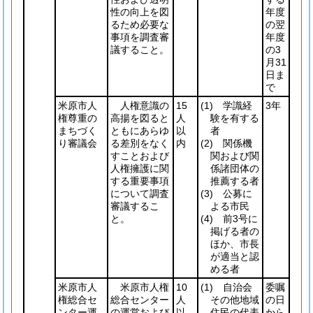
性の向上を図
年度
るため必要な
の翌
事項を調査審
年度
議すること。
の3
月31
日ま
で
米原市人
人権意識の
15
(1)
学識経
3年
権尊重の
高揚を図ると
人
験を有する
まちづく
ともにあらゆ
以
者
り審議会
る差別をなく
内
(2)
関係機
すことおよび
関および関
人権擁護に関
係諸団体の
する重要事項
推薦する者
について調査
(3)
公募に
審議するこ
よる市民
と。
(4)
前3号に
掲げる者の
ほか、市長
が適当と認
める者
米原市人
米原市人権
10
(1)
自治会
委嘱
権総合セ
総合センター
人
その他地域
の日
ンター運
の運営および
以
住民の代表
から