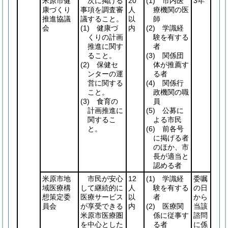
米原市健
次に掲げる
20
(1)
市内医
3年
康づくり
事項を調査審
人
療機関の医
推進協議
議すること。
以
師
会
(1)
健康づ
内
(2)
学識経
くりの計画
験を有する
推進に関す
者
ること。
(3)
関係団
(2)
保健セ
体が推薦す
ンターの運
る者
営に関する
(4)
関係行
こと。
政機関の職
(3)
食育の
員
計画推進に
(5)
公募に
関するこ
よる市民
と。
(6)
前各号
に掲げる者
のほか、市
長が適当と
認める者
米原市地
市民が安心
12
(1)
学識経
委嘱
域医療構
して継続的に
人
験を有する
の日
想策定委
医療サービス
以
者
から
員会
が享受できる
内
(2)
医療関
当該
米原市医療圏
係に従事す
諮問
を中心とした
る者
に係