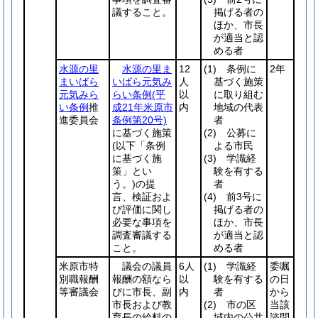
議すること。
掲げる者の
ほか、市長
が適当と認
める者
水源の里
水源の里ま
12
(1)
条例に
2年
まいばら
いばら元気み
人
基づく施策
元気みら
らい条例
(平
以
に取り組む
い条例
推
成21年米原市
内
地域の代表
進委員会
条例第20号)
者
に基づく施策
(2)
公募に
(以下「条例
よる市民
に基づく施
(3)
学識経
策」とい
験を有する
う。)
の提
者
言、検証およ
(4)
前3号に
び評価に関し
掲げる者の
必要な事項を
ほか、市長
調査審議する
が適当と認
こと。
める者
米原市特
議会の議員
6人
(1)
学識経
委嘱
別職報酬
報酬の額なら
以
験を有する
の日
等審議会
びに市長、副
内
者
から
市長および教
(2)
市の区
当該
育長の給料の
域内の公共
諮問