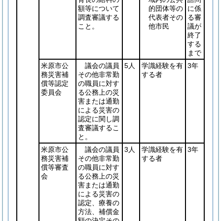
額等について
的団体等の
に係
調査審議する
代表者その
る審
こと。
他市民
議が
終了
する
まで
米原市公
議会の議員
5人
学識経験を有
3年
務災害補
その他非常勤
する者
償等認定
の職員に対す
委員会
る公務上の災
害または通勤
による災害の
認定に関し調
査審議するこ
と。
米原市公
議会の議員
3人
学識経験を有
3年
務災害補
その他非常勤
する者
償等審査
の職員に対す
会
る公務上の災
害または通勤
による災害の
認定、療養の
方法、補償金
額の決定その