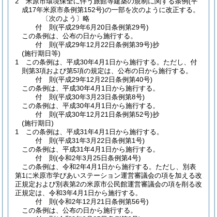
2
米原市環境保全に伴う旅館等建築の規制に関する条例
(平
成17年米原市条例第152号)
の一部を次のように改正する。
〔次のよう〕略
付
則
(平成29年6月20日
条例第29号)
この条例は、公布の日から施行する。
付
則
(平成29年12月22日
条例第39号)
抄
(施行期日等)
1
この条例は、平成30年4月1日から施行する。
ただし、付
則第3項および第5項の規定は、公布の日から施行する。
付
則
(平成29年12月22日
条例第40号)
この条例は、平成30年4月1日から施行する。
付
則
(平成30年3月23日
条例第8号)
この条例は、平成30年4月1日から施行する。
付
則
(平成30年12月21日
条例第52号)
抄
(施行期日)
1
この条例は、平成31年4月1日から施行する。
付
則
(平成31年3月22日
条例第1号)
この条例は、平成31年4月1日から施行する。
付
則
(令和2年3月25日
条例第4号)
この条例は、令和2年4月1日から施行する。
ただし、別表
第1に米原市学びあいステーション運営審議会の項を加える改
正規定および別表第2の米原市公民館運営審議会の項を削る改
正規定は、令和3年4月1日から施行する。
付
則
(令和2年12月21日
条例第56号)
この条例は、公布の日から施行する。