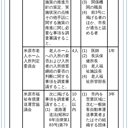
施策の推進方
(3)
関係機
針の策定、実
関の職員
施状況の点検
(4)
前3号に
その他手話に
掲げる者の
関する施策の
ほか、市長
推進に関し必
が適当と認
要な事項を調
める者
査審議するこ
と。
米原市老
老人ホーム
4人
(1)
医師
1年
人ホーム
への入所の要
(2)
長浜保
入所判定
否および入所
健所長
委員会
者の入所措置
(3)
老人福
継続の要否の
祉施設長
判断に関する
(4)
老人福
事項を調査審
祉所管部長
議すること。
米原市福
次に掲げる
10
(1)
市内を
3年
祉有償運
事項を調査審
人
営業区域に
送運営協
議すること。
以
含む一般旅
議会
(1)
道路運
内
客自動車運
送法
(昭和2
送事業者ま
6年法律第1
たはその組
83号)
第79
織する団体