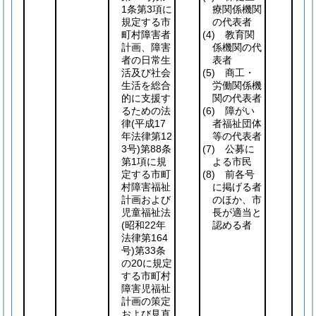
1条第3項に
療関係機関
規定する市
の代表者
町村障害者
(4)
教育関
計画、障害
係機関の代
者の日常生
表者
活及び社会
(5)
商工・
生活を総合
労働関係機
的に支援す
関の代表者
るための法
(6)
障がい
律
(平成17
者福祉団体
年法律第12
等の代表者
3号)
第88条
(7)
公募に
第1項に規
よる市民
定する市町
(8)
前各号
村障害福祉
に掲げる者
計画および
のほか、市
児童福祉法
長が適当と
(昭和22年
認める者
法律第164
号)
第33条
の20に規定
する市町村
障害児福祉
計画の策定
および見直