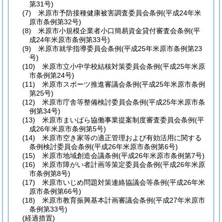
第31号)
(7)
米原市予防接種健康被害調査委員会条例
(平成24年米
原市条例第32号)
(8)
米原市小規模企業者小口簡易資金貸付審査会条例
(平
成24年米原市条例第33号)
(9)
米原市就学指導委員会条例
(平成25年米原市条例第23
号)
(10)
米原市立小中学校結核対策委員会条例
(平成25年米原
市条例第24号)
(11)
米原市スポーツ推進審議会条例
(平成25年米原市条例
第25号)
(12)
米原市庁舎等整備検討委員会条例
(平成25年米原市条
例第34号)
(13)
米原市まいばら協働事業提案制度審査委員会条例
(平
成26年米原市条例第5号)
(14)
米原市空き家等の適正管理および有効活用に関する
条例検討委員会条例
(平成26年米原市条例第6号)
(15)
米原市地域創造会議条例
(平成26年米原市条例第7号)
(16)
米原市障がい者計画等策定委員会条例
(平成26年米原
市条例第8号)
(17)
米原市いじめ問題対策連絡協議会等条例
(平成26年米
原市条例第66号)
(18)
米原市教育振興基本計画審議会条例
(平成27年米原市
条例第33号)
(経過措置)