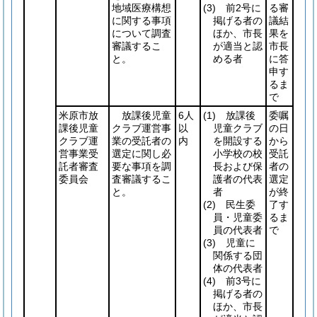
地域医療構想
(3)
前2号に
る審
に関する事項
掲げる者の
議結
について調査
ほか、市長
果を
審議するこ
が適当と認
市長
と。
める者
に答
申す
るま
で
米原市放
放課後児童
6人
(1)
放課後
委嘱
課後児童
クラブ運営事
以
児童クラブ
の日
クラブ運
業の受託者の
内
を開設する
から
営事業受
選定に関し必
小学校の校
受託
託者審査
要な事項を調
長および保
者の
委員会
査審議するこ
護者の代表
選定
と。
者
が終
(2)
民生委
了す
員・児童委
るま
員の代表者
で
(3)
児童に
関係する団
体の代表者
(4)
前3号に
掲げる者の
ほか、市長