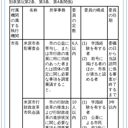
別表第1
(第2条、第3条、第4条関係)
付属
名称
所掌事務
委
委員の構成
委員
機関
員
の任
の属
の
期
する
定
執行
数
機関
市長
米原市表
市の公益に
6人
(1)
学識経
委嘱
彰審査会
寄与し、また
以
験を有する
の日
は市行政の進
内
者
から
展に特に功績
(2)
前号に
当該
のあった者ま
掲げる者の
諮問
たは団体の選
ほか、市長
に係
定に関し必要
が適当と認
る審
な事項を調査
める者
査が
審議するこ
終了
と。
する
まで
米原市行
市の行財政
10
(1)
学識経
3年
財政改革
改革の推進お
人
験を有する
以内
市民会議
よび行財政改
以
者
革の進捗状況
内
(2)
公募に
に関し必要な
よる市民
事項を調査審
(3)
前2号に