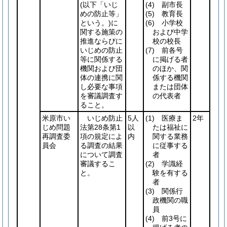
(以下「いじ
(4)
副市長
めの防止等」
(5)
教育長
という。)
に
(6)
小学校
関する施策の
および中学
推進ならびに
校の校長
いじめの防止
(7)
前各号
等に関係する
に掲げる者
機関および団
のほか、関
体の連携に関
係する機関
し必要な事項
または団体
を審議調査す
の代表者
ること。
米原市い
いじめ防止
5人
(1)
医療ま
2年
じめ問題
法第28条第1
以
たは福祉に
再調査委
項の規定によ
内
関する業務
員会
る調査の結果
に従事する
について調査
者
審議するこ
(2)
学識経
と。
験を有する
者
(3)
関係行
政機関の職
員
(4)
前3号に