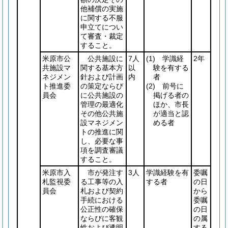
他補償の実施
に関する不服
申立てについ
て審査・裁定
すること。
米原市公
公共施設に
7人
(1)
学識経
2年
共施設マ
関する基本方
以
験を有する
ネジメン
針および計画
内
者
ト推進委
の策定ならび
(2)
前号に
員会
に公共施設の
掲げる者の
管理の最適化
ほか、市長
その他公共施
が適当と認
設マネジメン
める者
トの推進に関
し、必要な事
項を調査審議
すること。
米原市入
市が発注す
3人
学識経験を有
委嘱
札監視委
る工事等の入
する者
の日
員会
札および契約
から
手続における
委嘱
公正性の確保
の日
ならびに客観
の属
性および透明
する