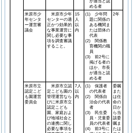
が適当と認
める者
米原市少
米原市少年
15
(1)
少年問
2年
年センタ
センターの適
人
題に関係の
ー運営審
正かつ効果的
以
ある機関ま
議会
な事業運営に
内
たは団体の
関し必要な事
代表
項を調査審議
(2)
関係教
すること。
育機関の職
員
(3)
前2号に
掲げる者の
ほか、市長
が適当と認
める者
米原市立
米原市立認
7人
(1)
保護者
委嘱
認定こど
定こども園の
以
の代表者
また
も園運営
管理運営なら
内
(2)
関係自
は任
委員会
びに米原市立
治会の代表
命の
認定こども
者
日か
園、家庭およ
(3)
民生委
ら当
び地域社会と
員・児童委
該委
の連携に関し
員の代表者
嘱ま
必要な事項を
(4)
前3号に
たは