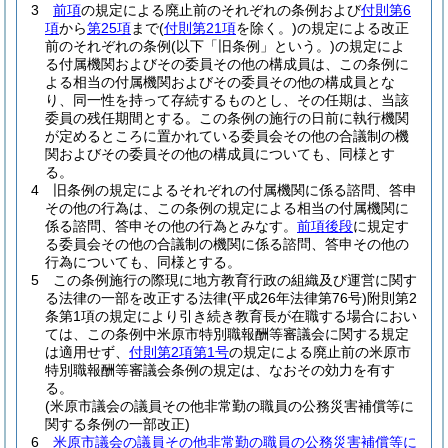
3
前項
の規定による廃止前のそれぞれの条例および
付則第6
項
から
第25項
まで
(
付則第21項
を除く。)
の規定による改正
前のそれぞれの条例
(以下「旧条例」という。)
の規定によ
る付属機関およびその委員その他の構成員は、この条例に
よる相当の付属機関およびその委員その他の構成員とな
り、同一性を持って存続するものとし、その任期は、当該
委員の残任期間とする。
この条例の施行の日前に執行機関
が定めるところに置かれている委員会その他の合議制の機
関およびその委員その他の構成員についても、同様とす
る。
4
旧条例の規定によるそれぞれの付属機関に係る諮問、答申
その他の行為は、この条例の規定による相当の付属機関に
係る諮問、答申その他の行為とみなす。
前項後段
に規定す
る委員会その他の合議制の機関に係る諮問、答申その他の
行為についても、同様とする。
5
この条例施行の際現に地方教育行政の組織及び運営に関す
る法律の一部を改正する法律
(平成26年法律第76号)
附則第2
条第1項の規定により引き続き教育長が在職する場合におい
ては、この条例中米原市特別職報酬等審議会に関する規定
は適用せず、
付則第2項第1号
の規定による廃止前の米原市
特別職報酬等審議会条例の規定は、なおその効力を有す
る。
(米原市議会の議員その他非常勤の職員の公務災害補償等に
関する条例の一部改正)
6
米原市議会の議員その他非常勤の職員の公務災害補償等に