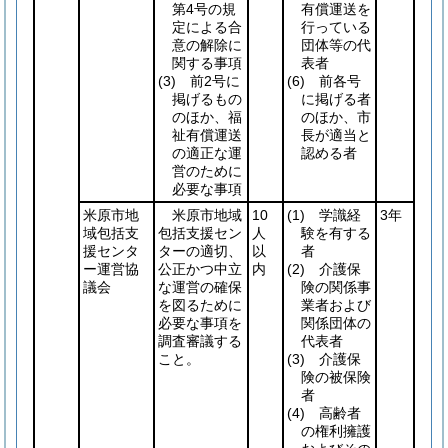
第4号の規
有償運送を
定による合
行っている
意の解除に
団体等の代
関する事項
表者
(3)
前2号に
(6)
前各号
掲げるもの
に掲げる者
のほか、福
のほか、市
祉有償運送
長が適当と
の適正な運
認める者
営のために
必要な事項
米原市地
米原市地域
10
(1)
学識経
3年
域包括支
包括支援セン
人
験を有する
援センタ
ターの適切、
以
者
ー運営協
公正かつ中立
内
(2)
介護保
議会
な運営の確保
険の関係事
を図るために
業者および
必要な事項を
関係団体の
調査審議する
代表者
こと。
(3)
介護保
険の被保険
者
(4)
高齢者
の権利擁護