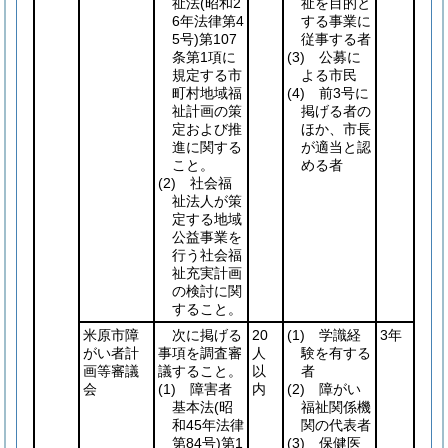
祉法
(昭和2
祉を目的と
6年法律第4
する事業に
5号)
第107
従事する者
条第1項に
(3)
公募に
規定する市
よる市民
町村地域福
(4)
前3号に
祉計画の策
掲げる者の
定および推
ほか、市長
進に関する
が適当と認
こと。
める者
(2)
社会福
祉法人が策
定する地域
公益事業を
行う社会福
祉充実計画
の検討に関
すること。
米原市障
次に掲げる
20
(1)
学識経
3年
がい者計
事項を調査審
人
験を有する
画等審議
議すること。
以
者
会
(1)
障害者
内
(2)
障がい
基本法
(昭
福祉関係機
和45年法律
関の代表者
第84号)
第1
(3)
保健医