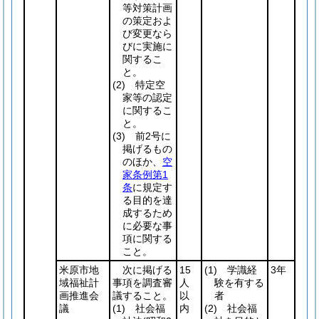
等対策計画
の策定およ
び変更なら
びに実施に
関するこ
と。
(2)
特定空
家等の認定
に関するこ
と。
(3)
前2号に
掲げるもの
のほか、
空
家条例第1
条
に規定す
る目的を達
成するため
に必要な事
項に関する
こと。
米原市地
次に掲げる
15
(1)
学識経
3年
域福祉計
事項を調査審
人
験を有する
画推進会
議すること。
以
者
議
(1)
社会福
内
(2)
社会福