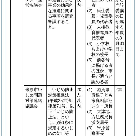
営協議会
事業の効果的
内
者
当該
な推進に関す
(2)
民生委
委嘱
る事項を調査
員・児童委
の日
審議するこ
員の代表者
が属
と。
(3)
人権教
する
育推進員の
年度
代表者
の3
(4)
小学校
月31
および中学
日ま
校の校長
で
(5)
前各号
に掲げる者
のほか、市
長が適当と
認める者
米原市い
いじめ防止
20
(1)
滋賀県
2年
じめ問題
対策推進法
人
彦根子ども
対策連絡
(平成25年法
以
家庭相談セ
協議会
律第71号。以
内
ンター所長
下「いじめ防
(2)
大津地
止法」とい
方法務局長
う。)
第1条に
浜支局長
規定するいじ
(3)
米原警
めの防止等
察署長