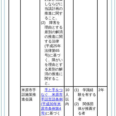
しならびに
当該計画の
推進に関す
ること。
(2)
障害を
理由とする
差別の解消
の推進に関
する法律
(平成25年
法律第65
号)
に基づ
く、障がい
を理由とす
る差別の解
消の推進に
関するこ
と。
米原市手
手と手をつ
10
(1)
学識経
2年
話施策推
なぐ 米原市
人
験を有する
進会議
手話言語条例
以
者
(平成30年米
内
(2)
関係団
原市条例第4
体が推薦す
号)
に基づく
る者