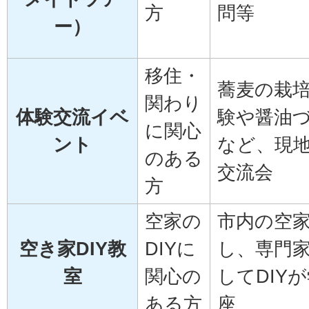
方
問等
ー）
移住・
蕎麦の栽
関わり
体験交流イベ
験や醤油
に関心
ント
など、現
のある
交流会
方
空家の
市内の空
空き家DIY教
DIYに
し、専門
室
関心の
してDIY
ある方
座