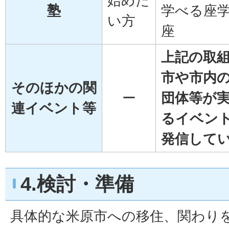
始めた
塾
学べる座
い方
座
上記の取
市や市内
そのほかの関
ー
団体等が
連イベント等
るイベン
発信して
4.検討・準備
具体的な米原市への移住、関わり