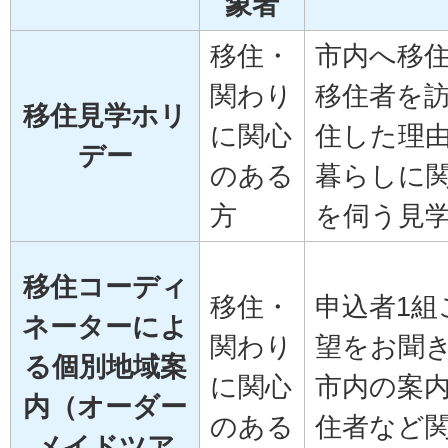
象者
移住・
市内へ移
関わり
移住者を
移住見学ホリ
に関心
住した理
デー
のある
暮らしに
方
を伺う見
移住コーディ
移住・
申込者1組
ネーターによ
関わり
望をお聞
る個別地域案
に関心
市内の案
内（オーダー
のある
住者など
メイドツア