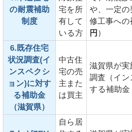
の耐震補助
宅を所
や、一定の
制度
有して
修工事への
いる方
円
）
6.既存住宅
状況調査(イ
中古住
滋賀県が実
ンスペクシ
宅の売
調査（イン
ョン)に対す
主また
する補助金
る補助金
は買主
（滋賀県）
自ら居