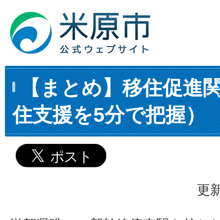
【まとめ】移住促進
住支援を5分で把握）
更新