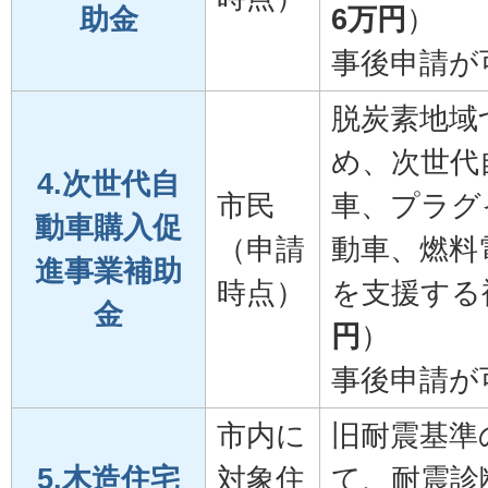
助金
6万円
）
事後申請が
脱炭素地域
め、次世代
4.次世代自
市民
車、プラグ
動車購入促
（申請
動車、燃料
進事業補助
時点）
を支援する
金
円
）
事後申請が
市内に
旧耐震基準
5.木造住宅
対象住
て、耐震診