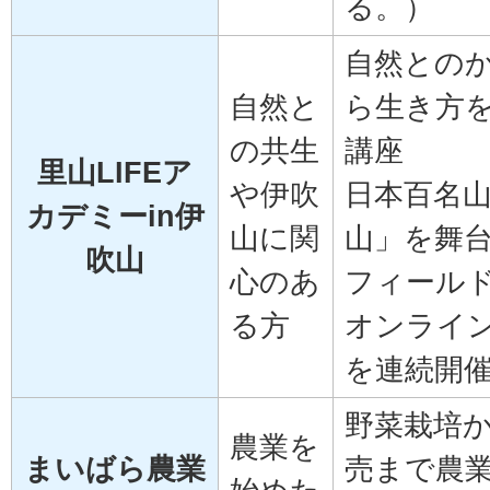
る。）
自然との
自然と
ら生き方
の共生
講座
里山LIFEア
や伊吹
日本百名
カデミーin伊
山に関
山」を舞
吹山
心のあ
フィール
る方
オンライ
を連続開
野菜栽培
農業を
まいばら農業
売まで農