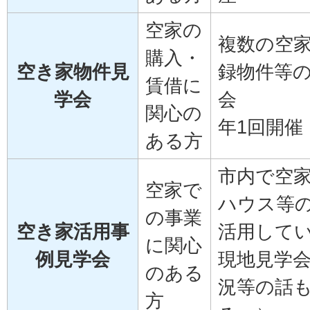
空家の
複数の空
購入・
空き家物件見
録物件等
賃借に
学会
会
関心の
年1回開催
ある方
市内で空
空家で
ハウス等
の事業
空き家活用事
活用して
に関心
例見学会
現地見学
のある
況等の話
方