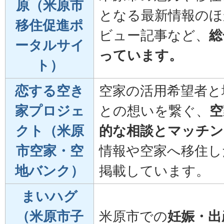
原（米原市
となる最新情報のほ
移住促進ポ
ビュー記事など、
総
ータルサイ
っています。
ト）
恋する空き
空家の活用希望者と
家プロジェ
との想いを繋ぐ、
空
クト（米原
的な相談とマッチン
市空家・空
情報や空家へ移住し
地バンク）
掲載しています。
まいハグ
（米原市子
米原市での
妊娠・出