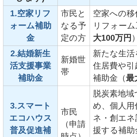
1.空家リフ
市民と
空家への移
ォーム補助
なる予
リフォーム
金
定の方
大100万円
2.結婚新生
新たな生活
新婚世
活支援事業
住居費や引
帯
補助金
補助金（
最
脱炭素地域
3.スマート
め、個人用
市民
エコハウス
ネ・創エネ
（申請
普及促進補
援する補助
時点）