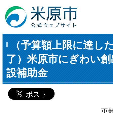
（予算額上限に達し
了）米原市にぎわい創
設補助金
更新