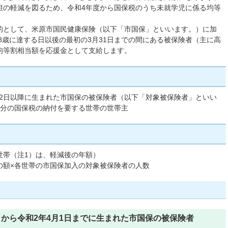
担の軽減を図るため、令和4年度から国保税のうち未就学児に係る均等
的として、米原市国民健康保険（以下「市国保」といいます。）に加
18歳に達する日以後の最初の3月31日までの間にある被保険者（主に高
均等割相当額を応援金として支給します。
4月2日以降に生まれた市国保の被保険者（以下「対象被保険者」といい
度分の国保税の納付を要する世帯の世帯主
世帯（注1）は、軽減後の年額）
の額×各世帯の市国保加入の対象被保険者の人数
日から令和2年4月1日までに生まれた市国保の被保険者