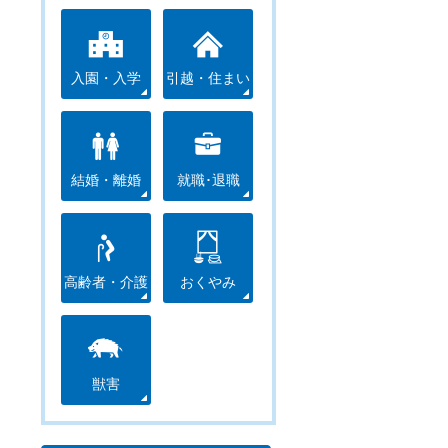
入園・入学
引越・住まい
結婚・離婚
就職･退職
高齢者・介護
おくやみ
獣害