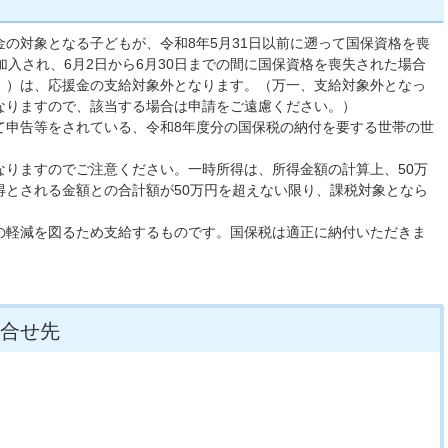
の対象となる子どもが、令和8年5月31日以前に遡って国保資格を喪
加入され、6月2日から6月30日までの間に国保資格を喪失された場合
。）は、応援金の支給対象外となります。（万一、支給対象外となっ
なりますので、該当する場合は申請をご遠慮ください。）
て申告等をされている、令和8年度分の国保税の納付を要する世帯の世
なりますのでご注意ください。一時所得は、所得金額の計算上、50万
得とされる金額との合計額が50万円を超えない限り、課税対象となら
の軽減を図るため支給するものです。国保税は適正に納付いただきま
合せ先