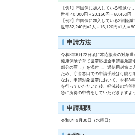
【例1】市国保に加入している軽減なし
世帯 40,300円＋20,150円＝60,450円
【例2】市国保に加入している2割軽減
世帯32,240円×2人＋16,120円×1人＝80
申請方法
令和8年6月22日頃に本応援金の対象
健康保険子育て世帯応援金申請書兼請
部分の写し）を添付し、返信用封筒に
ため、庁舎窓口での申請手続は可能な
なお、申請対象世帯において、令和8
を行っていただいた後、軽減後の均等
急に所得の申告をしていただきますよ
申請期限
令和8年9月30日（水曜日）