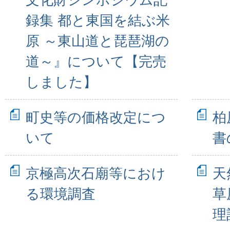
録集 都と東国を結ぶ米
原 ～東山道と琵琶湖の
道～』について【完売
しました】
町史等の価格改定につ
柏
いて
書
京極高次石廟等におけ
天
る環境調査
草
理