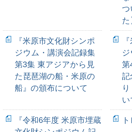
つ
た
『米原市文化財シンポ
『
ジウム・講演会記録集
ジ
第3集 東アジアから見
第
た琵琶湖の船・米原の
記
船』の頒布について
り
い
『令和6年度 米原市埋蔵
ト
文化財シンポジウム記