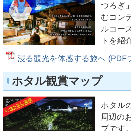
つろぎ
むコン
ルコー
トを紹
浸る観光を体感する旅へ (PDFファ
ホタル観賞マップ
ホタル
周辺の
プです