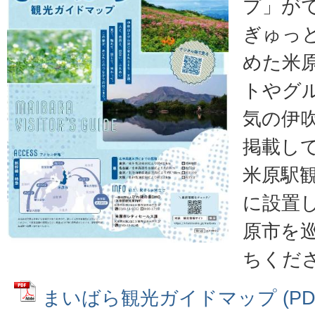
プ」が
ぎゅっ
めた米
トやグ
気の伊
掲載し
米原駅
に設置
原市を
ちくだ
まいばら観光ガイドマップ (PDFフ