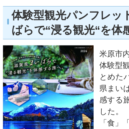
体験型観光パンフレッ
ばらで“浸る観光“を体
米原市
体験型
とめた
県まいば
感する
した。
「食」