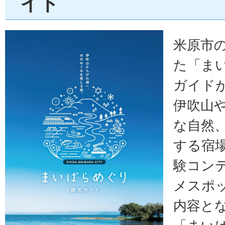
イド
米原市
た「ま
ガイド
伊吹山
な自然
する宿
験コン
メスポ
内容と