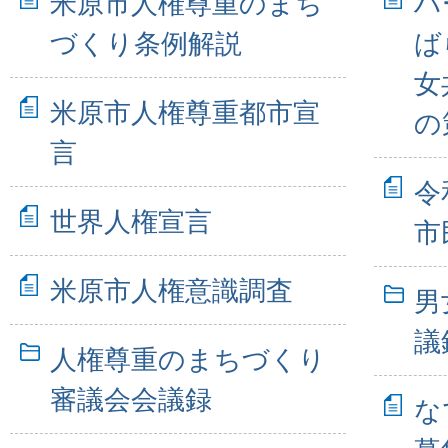
米原市人権尊重のまち
ハ
づくり条例解説
ば
女
米原市人権尊重都市宣
の
言
令
世界人権宣言
市
米原市人権意識調査
男
議
人権尊重のまちづくり
審議会会議録
な