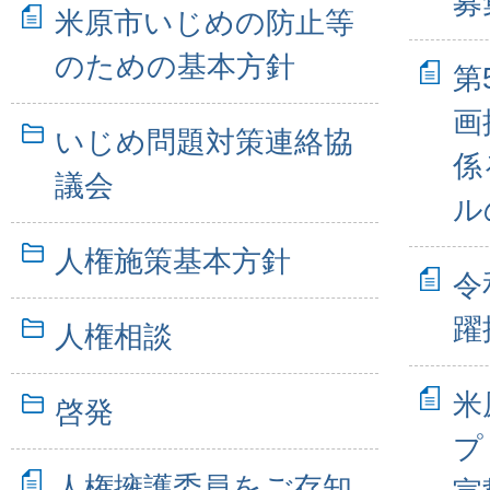
募
米原市いじめの防止等
のための基本方針
第
画
いじめ問題対策連絡協
係
議会
ル
人権施策基本方針
令
躍
人権相談
米
啓発
プ
人権擁護委員をご存知