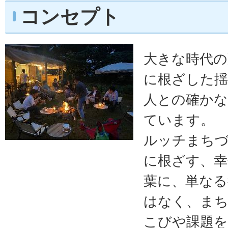
コンセプト
大きな時代の
に根ざした
人との確か
ています。
ルッチまちづ
に根ざす、幸
葉に、単なる
はなく、ま
こびや課題