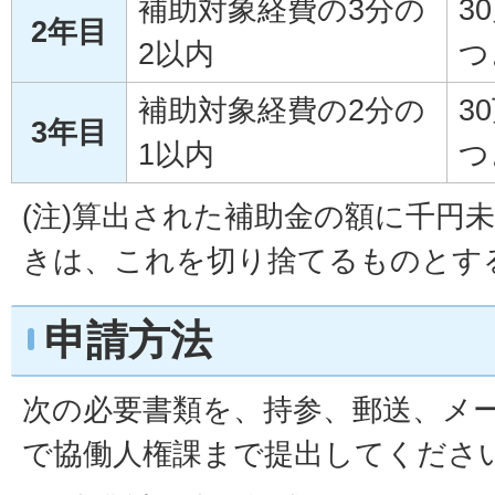
補助対象経費の3分の
3
2年目
2以内
つ
補助対象経費の2分の
3
3年目
1以内
つ
(注)算出された補助金の額に千円
きは、これを切り捨てるものとす
申請方法
次の必要書類を、持参、郵送、メ
で協働人権課まで提出してくださ