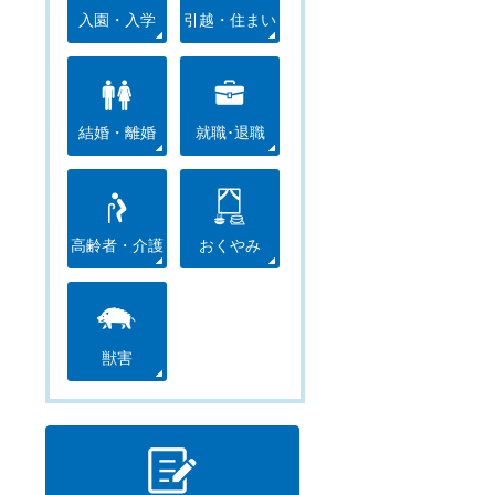
入園・入学
引越・住まい
結婚・離婚
就職･退職
高齢者・介護
おくやみ
獣害