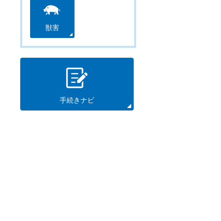
獣害
手続きナビ