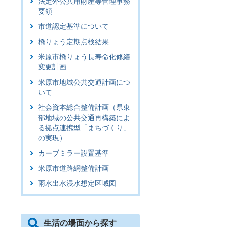
法定外公共用財産等管理事務
要領
市道認定基準について
橋りょう定期点検結果
米原市橋りょう長寿命化修繕
変更計画
米原市地域公共交通計画につ
いて
社会資本総合整備計画（県東
部地域の公共交通再構築によ
る拠点連携型「まちづくり」
の実現）
カーブミラー設置基準
米原市道路網整備計画
雨水出水浸水想定区域図
生活の場面から探す