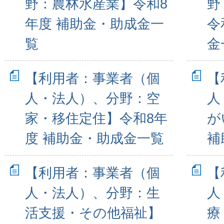
野：農林水産業】令和8
野
年度 補助金・助成金一
令
覧
金
【利用者：事業者（個
【
人・法人）、分野：空
人
家・移住定住】令和8年
が
度 補助金・助成金一覧
補
【利用者：事業者（個
【
人・法人）、分野：生
人
活支援・その他福祉】
療