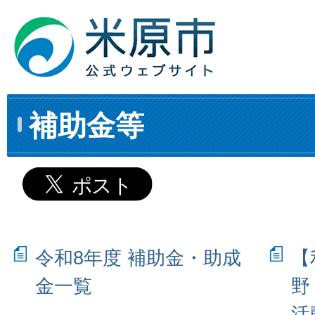
補助金等
令和8年度 補助金・助成
【
金一覧
野
活