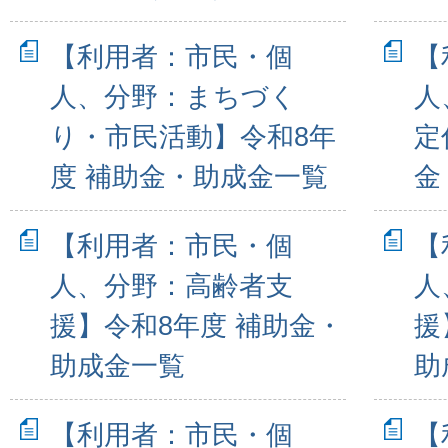
【利用者：市民・個
【
人、分野：まちづく
人
り・市民活動】令和8年
定
度 補助金・助成金一覧
金
【利用者：市民・個
【
人、分野：高齢者支
人
援】令和8年度 補助金・
援
助成金一覧
助
【利用者：市民・個
【