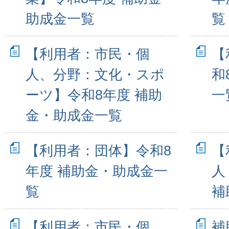
助成金一覧
覧
【利用者：市民・個
【
人、分野：文化・スポ
和
ーツ】令和8年度 補助
一
金・助成金一覧
【利用者：団体】令和8
【
年度 補助金・助成金一
人
覧
補
【利用者：市民・個
補