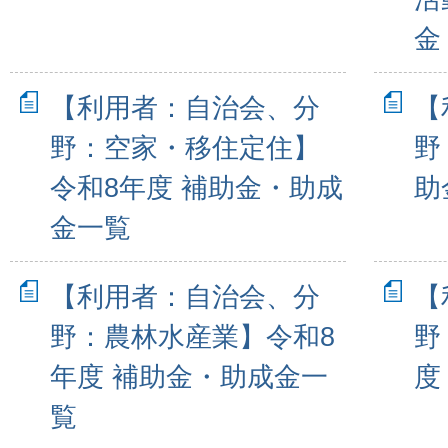
金
【利用者：自治会、分
【
野：空家・移住定住】
野
令和8年度 補助金・助成
助
金一覧
【利用者：自治会、分
【
野：農林水産業】令和8
野
年度 補助金・助成金一
度
覧