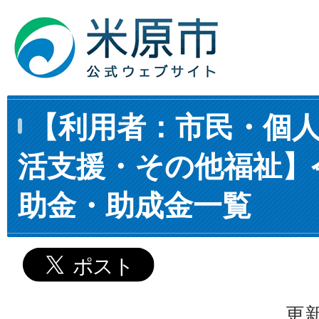
【利用者：市民・個
活支援・その他福祉】令
助金・助成金一覧
更新