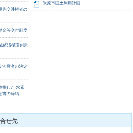
米原市国土利用計画
優先交渉権者の
励金等交付制度
地域経済循環創造
交渉権者の決定
連携した 水素
意書の締結
合せ先