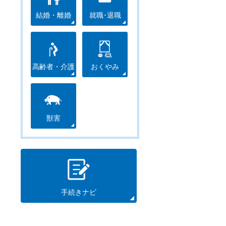
結婚・離婚
就職･退職
高齢者・介護
おくやみ
獣害
手続きナビ