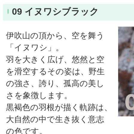
09 イヌワシブラック
伊吹山の頂から、空を舞う
「イヌワシ」。
羽を大きく広げ、悠然と空
を滑空するその姿は、野生
の強さ、誇り、孤高の美し
さを象徴します。
黒褐色の羽根が描く軌跡は、
大自然の中で生き抜く意志
の色です。