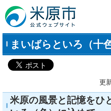
まいばらといろ（十
更新
米原の風景と記憶をひ