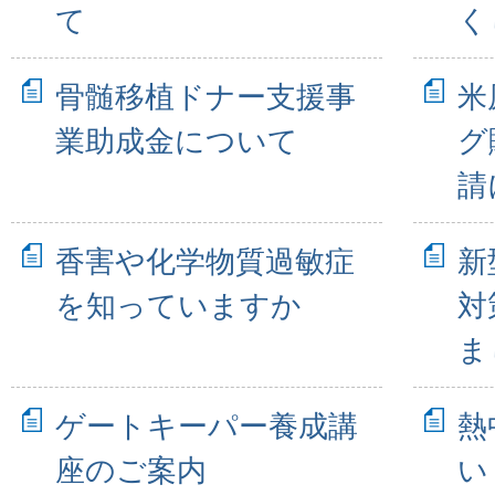
て
く
骨髄移植ドナー支援事
米
業助成金について
グ
請
香害や化学物質過敏症
新
を知っていますか
対
ま
ゲートキーパー養成講
熱
座のご案内
い