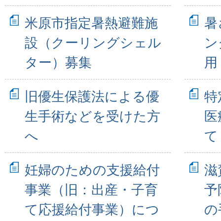
米原市指定暑熱避難施
暑
設（クーリングシェル
ン
ター）募集
用
旧優生保護法による優
特
生手術などを受けた方
医
へ
て
妊婦のための支援給付
滋
事業（旧：出産・子育
予
て応援給付事業）につ
の