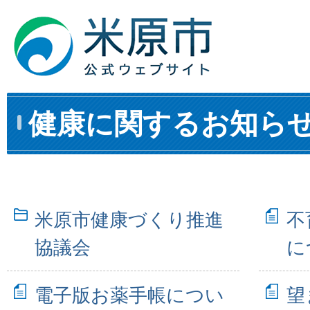
健康に関するお知ら
米原市健康づくり推進
不
協議会
に
電子版お薬手帳につい
望