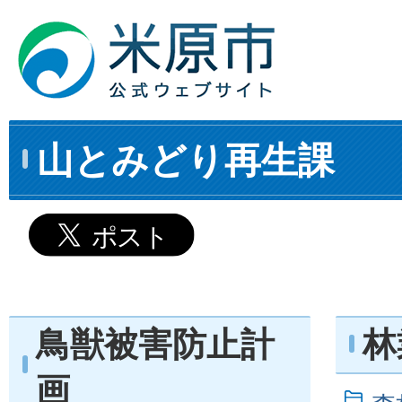
山とみどり再生課
鳥獣被害防止計
林
画