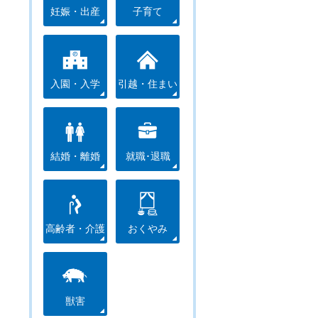
妊娠・出産
子育て
入園・入学
引越・住まい
結婚・離婚
就職･退職
高齢者・介護
おくやみ
獣害