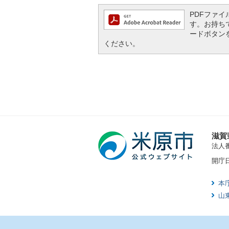
PDFファイル
す。お持ちでな
ードボタン
ください。
滋賀
法人番号
開庁
本
山