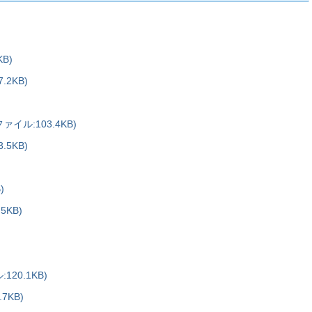
B)
2KB)
ル:103.4KB)
5KB)
)
KB)
20.1KB)
7KB)