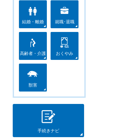
結婚・離婚
就職･退職
高齢者・介護
おくやみ
獣害
手続きナビ