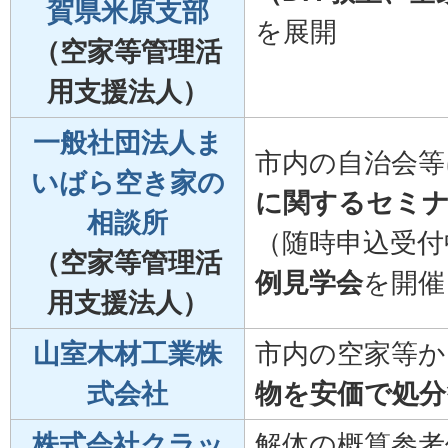
賀県米原支部
を展開
（空家等管理活
用支援法人）
一般社団法人ま
市内の自治会等
いばら空き家の
に関するセミ
相談所
（随時申込受付
（空家等管理活
例見学会
を開催
用支援法人）
山室木材工業株
市内の空家等か
式会社
物を安価で処分
株式会社クラッ
解体の概算参考