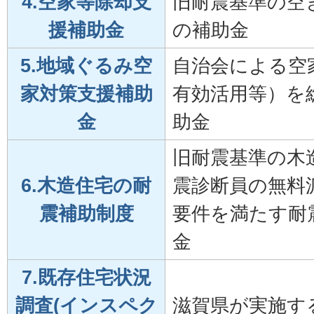
4.空家等除却支
旧耐震基準の空
援補助金
の補助金
5.地域ぐるみ空
自治会による空
家対策支援補助
有効活用等）を
金
助金
旧耐震基準の木
6.木造住宅の耐
震診断員の無料
震補助制度
要件を満たす耐
金
7.既存住宅状況
調査(インスペク
滋賀県が実施す