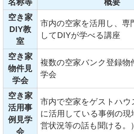
名称等
概要
空き家
市内の空家を活用し、専
DIY教
してDIYが学べる講座
室
空き家
複数の空家バンク登録物
物件見
学会
学会
空き家
市内で空家をゲストハウ
活用事
に活用している事例の現
例見学
営状況等の話も聞ける。
会