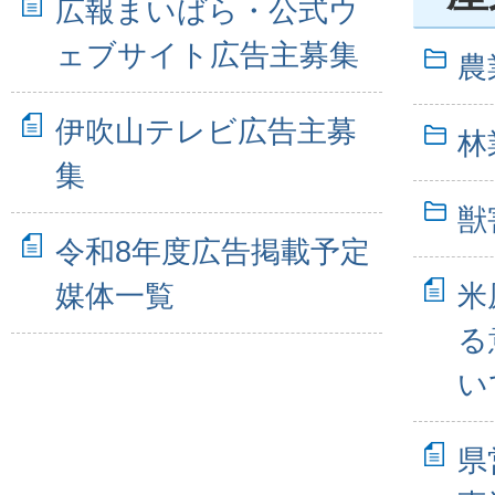
広報まいばら・公式ウ
ェブサイト広告主募集
農
伊吹山テレビ広告主募
林
集
獣
令和8年度広告掲載予定
媒体一覧
米
る
い
県