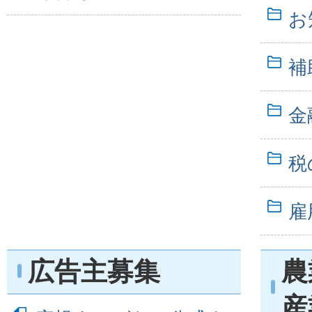
お
補
金
税
雇
広告主募集
農
産