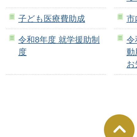
子ども医療費助成
市
令和8年度 就学援助制
令
度
動
お