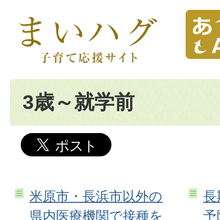
3歳～就学前
米原市・長浜市以外の
長
県内医療機関で接種を
予