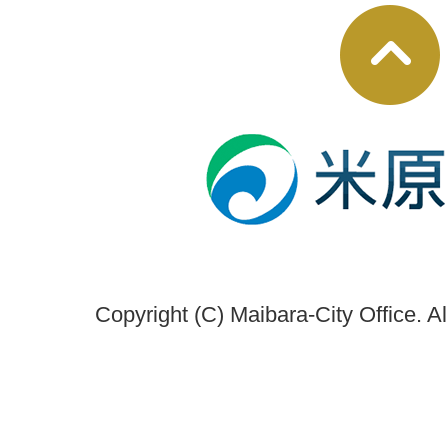
Copyright (C) Maibara-City Office. A