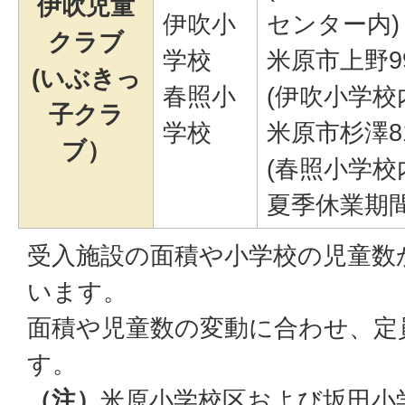
伊吹児童
伊吹小
センター内)
クラブ
学校
米原市上野9
(いぶきっ
春照小
(伊吹小学校
子クラ
学校
米原市杉澤8
ブ）
(春照小学校内
夏季休業期間
受入施設の面積や小学校の児童数
います。
面積や児童数の変動に合わせ、定
す。
（注）
米原小学校区および坂田小