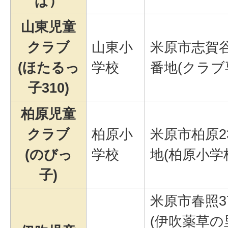
ぱ）
山東児童
クラブ
山東小
米原市志賀谷
(ほたるっ
学校
番地(クラブ
子310)
柏原児童
クラブ
柏原小
米原市柏原2
(のびっ
学校
地(柏原小学
子)
米原市春照3
(伊吹薬草の