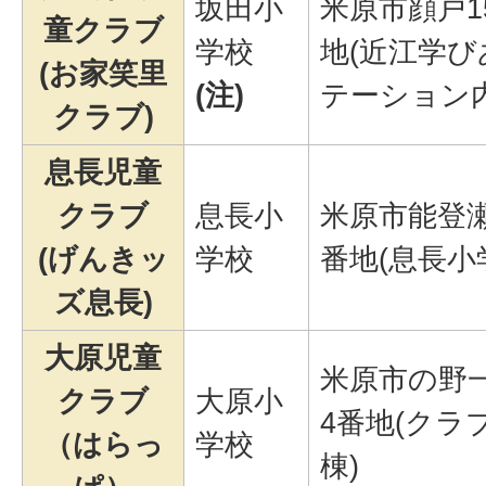
坂田小
米原市顔戸1
童クラブ
学校
地(近江学び
(お家笑里
(注)
テーション内
クラブ)
息長児童
クラブ
息長小
米原市能登瀬
(げんきッ
学校
番地(息長小
ズ息長)
大原児童
米原市の野一
クラブ
大原小
4番地(クラ
（はらっ
学校
棟)