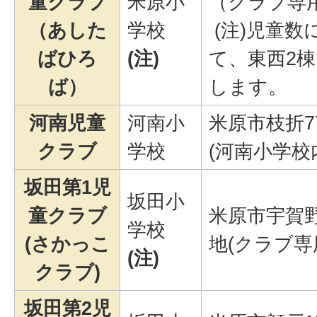
童クラブ
米原小
（クラブ専
（あした
学校
(注)児童数
ばひろ
(注)
て、東西2
ば）
します。
河南児童
河南小
米原市枝折7
クラブ
学校
(河南小学校
坂田第1児
坂田小
童クラブ
米原市宇賀野
学校
(さかっこ
地(クラブ専
(注)
クラブ)
坂田第2児