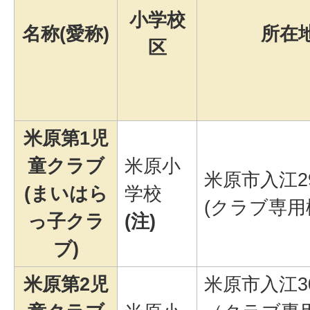
小学校
名称(愛称)
所在
区
米原第1児
童クラブ
米原小
米原市入江2
(まいはら
学校
(クラブ専用
っ子クラ
(注)
ブ)
米原第2児
米原市入江3