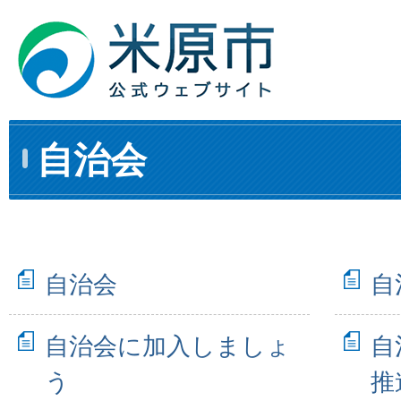
自治会
自治会
自
自治会に加入しましょ
自
う
推