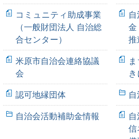
コミュニティ助成事業
自
（一般財団法人 自治総
金
合センター）
推
米原市自治会連絡協議
ま
会
き
認可地縁団体
自
自治会活動補助金情報
自
信