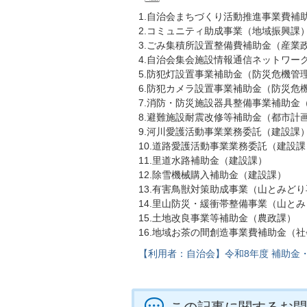
1.自治会まちづくり活動推進事業費補
2.コミュニティ助成事業（地域振興課
3.ごみ集積所設置整備費補助金（産業
4.自治会集会施設情報通信ネットワー
5.防犯灯設置事業補助金（防災危機管
6.防犯カメラ設置事業補助金（防災危
7.消防・防災施設器具整備事業補助金
8.避難施設耐震改修等補助金（都市計
9.河川愛護活動事業業務委託（建設課
10.道路愛護活動事業業務委託（建設課
11.里道水路補助金（建設課）
12.除雪機械購入補助金（建設課）
13.有害鳥獣対策助成事業（山とみど
14.里山防災・緩衝帯整備事業（山と
15.土地改良事業等補助金（農政課）
16.地域お茶の間創造事業費補助金（
【利用者：自治会】令和8年度 補助金