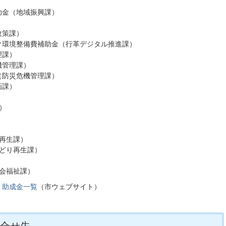
助金（地域振興課）
）
政策課）
ク環境整備費補助金（行革デジタル推進課）
理課）
機管理課）
（防災危機管理課）
画課）
）
）
り再生課）
みどり再生課）
社会福祉課）
・助成金一覧
（市ウェブサイト）