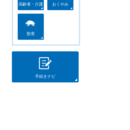
高齢者・介護
おくやみ
獣害
手続きナビ