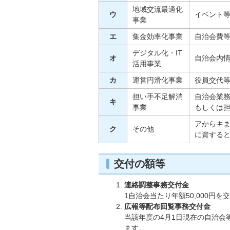
地域交流最適化
ウ
イベント
事業
エ
集金効率化事業
自治会費
デジタル化・IT
オ
自治会内
活用事業
カ
運営円滑化事業
役員交代
担い手不足解消
自治会業
キ
事業
もしくは
アからキ
ク
その他
に資する
交付の額等
連絡調整事務交付金
1自治会当たり年額50,000円を
広報等配布回覧事務交付金
当該年度の4月1日現在の自治会
ます。