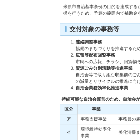
米原市自治基本条例の目的を達成する
援を行うため、予算の範囲内で補助金
交付対象の事務等
連絡調整事務
協働のまちづくりを推進するた
広報等配布回覧事務
市民への広報、チラシ、回覧物
資源ごみ分別活動等推進事業
自治会等で取り組む収集前のご
の減量とリサイクルの推進に向
自治会業務効率化推進事業
持続可能な自治会運営のため、自治会
区分
事業
ア
事務支援事業
事務員の
環境維持効率化
イ
美化清掃
事業