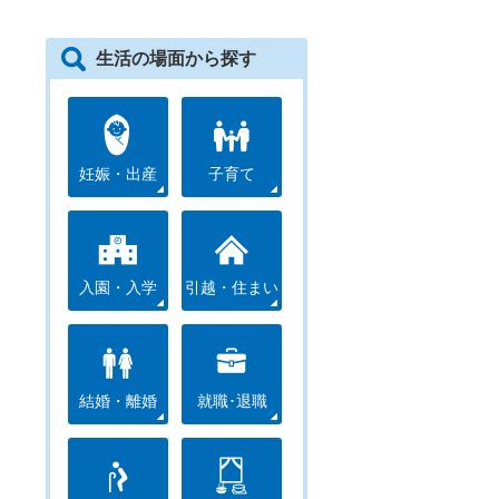
生活の場面から探す
妊娠・出産
子育て
入園・入学
引越・住まい
結婚・離婚
就職･退職