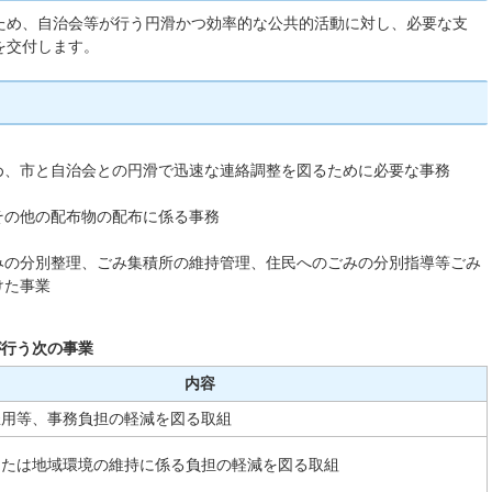
ため、自治会等が行う円滑かつ効率的な公共的活動に対し、必要な支
を交付します。
め、市と自治会との円滑で迅速な連絡調整を図るために必要な事務
その他の配布物の配布に係る事務
みの分別整理、ごみ集積所の維持管理、住民へのごみの分別指導等ごみ
けた事業
が行う次の事業
内容
雇用等、事務負担の軽減を図る取組
または地域環境の維持に係る負担の軽減を図る取組