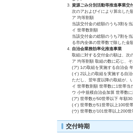
資源ごみ分別活動等推進事業交
次のアおよびイにより算出した額
ア 均等割額
当該交付金の総額のうち3割を
イ 世帯数割額
当該交付金の総額のうち7割を当
る市内全体の世帯数で除した金
自治会業務効率化推進事業
取組に対する交付金の額は、次の
ア 均等割額 取組の数に応じ、
(ア) 1の取組を実施する自治会 年額
(イ) 2以上の取組を実施する自治会
ただし、翌年度以降の取組が、い
イ 世帯数割額 世帯数に1世帯当
ウ 小中規模自治会加算 世帯数
(ア) 世帯数が50世帯以下 年額30,
(イ) 世帯数が51世帯以上100世帯
(ウ) 世帯数が101世帯以上200世
交付時期