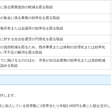
等に係る業務負担の軽減を図る取組
等の集金に係る事務の効率化を図る取組
情報共有または会議等の効率化を図る取組
等に対する自治会運営の円滑化を図る取組
務の負担軽減を図るため、既存事業または体制の合理化または効率化
担い手不足の解消を図る取組
までに掲げるもののほか、市長が自治会業務の効率化または負担軽減
と認める取組
交付します。
等に加入している世帯数に1世帯当たり年額2,000円を乗じた額を交付し