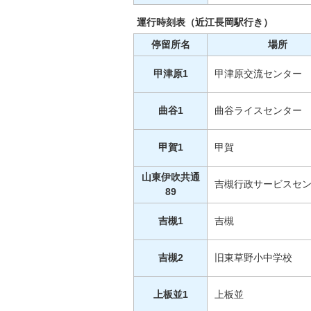
運行時刻表（近江長岡駅行き）
停留所名
場所
甲津原1
甲津原交流センター
曲谷1
曲谷ライスセンター
甲賀1
甲賀
山東伊吹共通
吉槻行政サービスセ
89
吉槻1
吉槻
吉槻2
旧東草野小中学校
上板並1
上板並