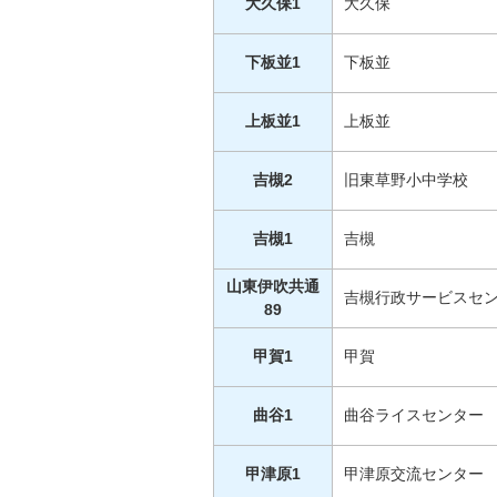
大久保1
大久保
下板並1
下板並
上板並1
上板並
吉槻2
旧東草野小中学校
吉槻1
吉槻
山東伊吹共通
吉槻行政サービスセ
89
甲賀1
甲賀
曲谷1
曲谷ライスセンター
甲津原1
甲津原交流センター