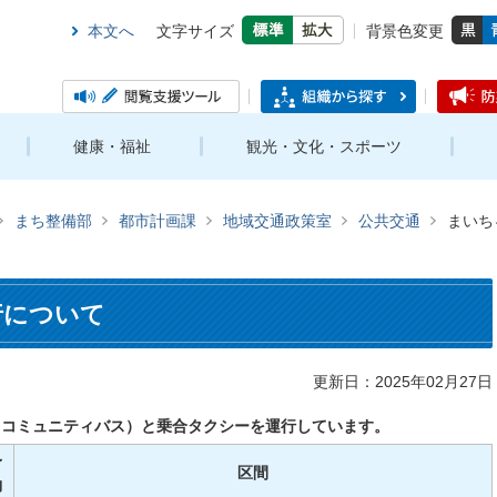
本文へ
文字サイズ
背景色変更
健康・福祉
観光・文化・スポーツ
まち整備部
都市計画課
地域交通政策室
公共交通
まいち
行について
更新日：2025年02月27日
（コミュニティバス）と乗合タクシーを運行しています。
予
区間
約