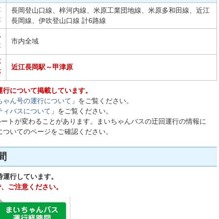
不
長岡登山口線、梓河内線、米原工業団地線、米原多和田線、近江
要
長岡線、伊吹登山口線 計6路線
必
市内全域
要
不
近江長岡駅～甲津原
要
運行について掲載しています。
ちゃん号の運行について
」をご覧ください。
ティバスについて
」をご覧ください。
ルートが変わることがあります。まいちゃんバスの迂回運行の情報に
についてのページをご確認ください。
間
時運行しています。
で、ご注意ください。