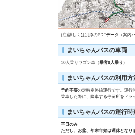
(注)詳しくは別添のPDFデータ（案
まいちゃんバスの車両
10人乗りワゴン車（
乗客9人乗り
）
まいちゃんバスの利用方
予約不要
の定時定路線運行です。運行
乗車した際に、降車する停留所をドラ
まいちゃんバスの運行時
平日のみ
ただし、お盆、年末年始は運休となり