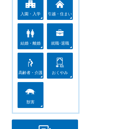
入園・入学
引越・住まい
結婚・離婚
就職･退職
高齢者・介護
おくやみ
獣害