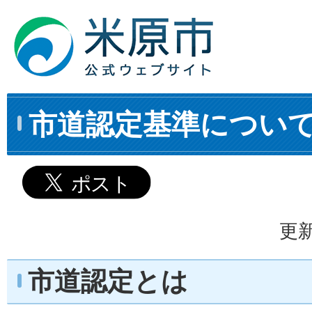
市道認定基準につい
更新
市道認定とは