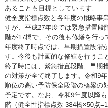
あることも目標としています。
健全度指標点数と各年度の概略事
すが、平成27年度では緊急措置段
階が17橋で、その後も修繕を行っ
年度終了時点では、早期措置段階
す。今後も計画的な修繕を行うこ
終了時には、緊急措置段階、早期
の対策が全て終了します。令和9
順位の高い予防保全段階の橋梁の
予定です。なお、令和9年度以降
階（健全性指標点数 384橋×50点=