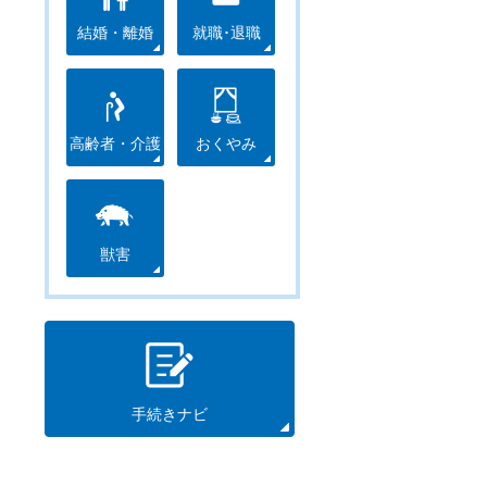
結婚・離婚
就職･退職
高齢者・介護
おくやみ
獣害
手続きナビ