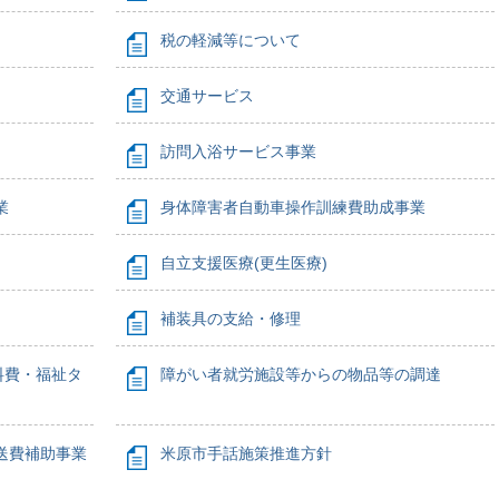
税の軽減等について
交通サービス
訪問入浴サービス事業
業
身体障害者自動車操作訓練費助成事業
自立支援医療(更生医療)
補装具の支給・修理
料費・福祉タ
障がい者就労施設等からの物品等の調達
送費補助事業
米原市手話施策推進方針