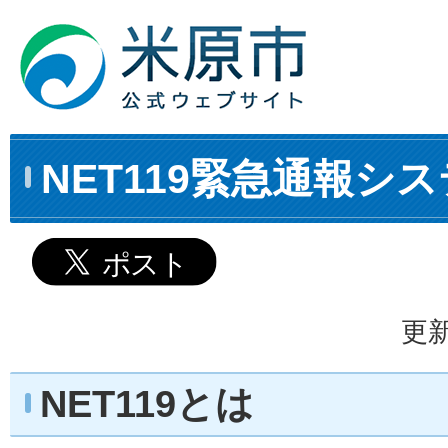
NET119緊急通報シ
更新
NET119とは