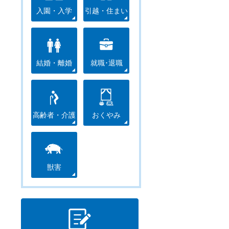
入園・入学
引越・住まい
結婚・離婚
就職･退職
高齢者・介護
おくやみ
獣害