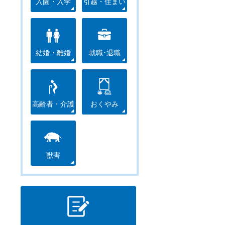
入園・入学
引越・住まい
結婚・離婚
就職･退職
高齢者・介護
おくやみ
獣害