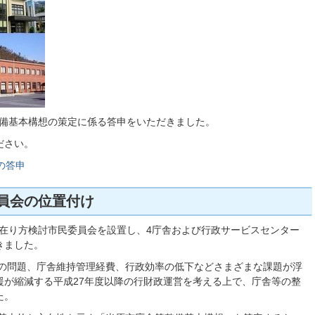
等整備基本構想の策定に係る答申をいただきました。
ださい。
の答申
員会の位置付け
の在り方検討市民委員会を設置し、4庁舎および行政サービスセンター
きました。
の問題、庁舎維持管理経費、行政効率の低下などさまざまな課題が浮
援が縮減する平成27年度以降の行財政運営を考える上で、庁舎等の整
た。