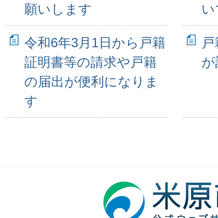
願いします
い
令和6年3月1日から戸籍
戸
証明書等の請求や戸籍
が
の届出が便利になりま
す