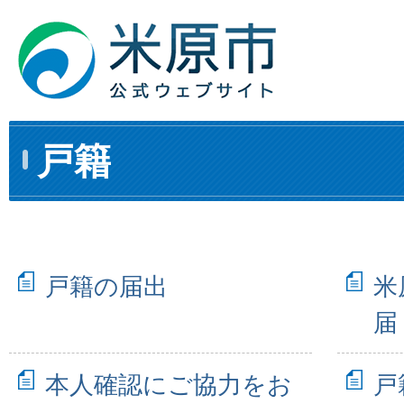
戸籍
戸籍の届出
米
届
本人確認にご協力をお
戸